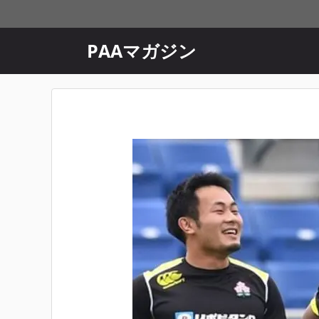
コ
ン
テ
PAAマガジン
ン
ツ
へ
ス
キ
ッ
プ