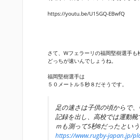
https://youtu.be/U15GQ-EBwfQ
さて、Wフェラーリの福岡堅樹選手も
どっちが速いんでしょうね。
福岡堅樹選手は
５０メートル５秒８
だそうです。
足の速さは子供の頃からで、中
記録を出し、高校では運動靴で
ｍも測って5秒8だったとい
https://www.rugby-japan.jp/p