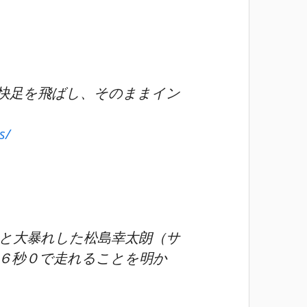
。
快足を飛ばし、そのままイン
s/
と大暴れした松島幸太朗（サ
６秒０で走れることを明か