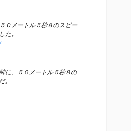
５０メートル５秒８のスピー
した。
y
陣に、５０メートル５秒８の
だ。
s