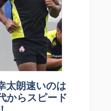
幸太朗速いのは
代からスピード
！