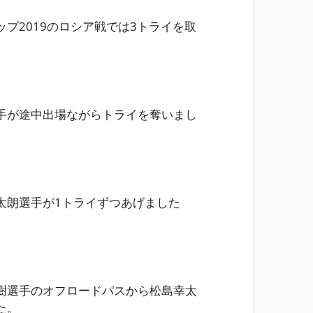
プ2019のロシア戦では3トライを取
手が途中出場ながらトライを奪いまし
太朗選手が1トライずつあげました
樹選手のオフロードパスから松島幸太
た。