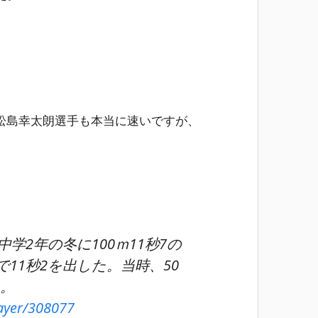
松島幸太朗選手も本当に速いですが、
学2年の冬に100ｍ11秒7の
11秒2を出した。当時、50
う。
layer/308077