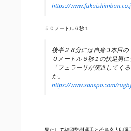
https://www.fukuishimbun.co.
５０メートル６秒１
後半２８分には自身３本目の
０メートル６秒１の快足男に
「フェラーリが突進してくる
た。
https://www.sanspo.com/rugb
果たして福岡堅樹選手と松島幸太朗選