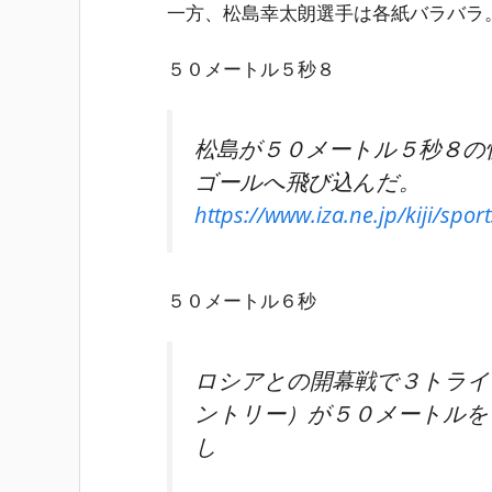
一方、松島幸太朗選手は各紙バラバラ
５０メートル５秒８
松島が５０メートル５秒８の
ゴールへ飛び込んだ。
https://www.iza.ne.jp/kiji/sport
５０メートル６秒
ロシアとの開幕戦で３トライ
ントリー）が５０メートルを
し