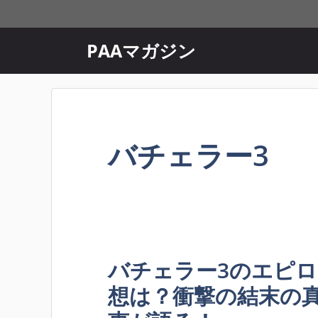
コ
ン
テ
PAAマガジン
ン
ツ
へ
ス
キ
バチェラー3
ッ
プ
バチェラー3のエピ
想は？衝撃の結末の