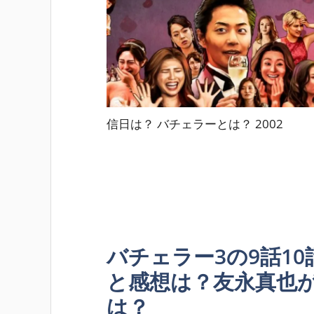
信日は？ バチェラーとは？ 2002
バチェラー3の9話10
と感想は？友永真也
は？