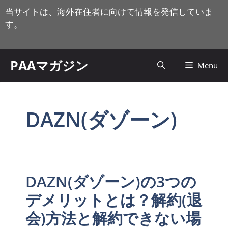
コ
当サイトは、海外在住者に向けて情報を発信していま
ン
す。
テ
ン
ツ
PAAマガジン
Menu
へ
ス
キ
ッ
DAZN(ダゾーン)
プ
DAZN(ダゾーン)の3つの
デメリットとは？解約(退
会)方法と解約できない場