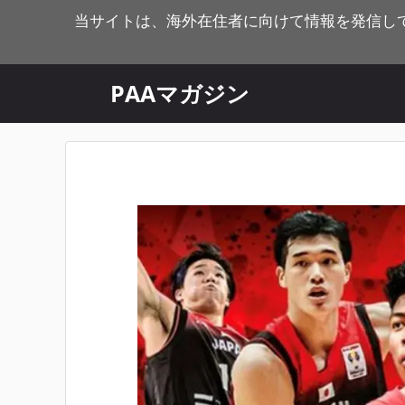
コ
当サイトは、海外在住者に向けて情報を発信し
ン
テ
ン
PAAマガジン
ツ
へ
ス
キ
ッ
プ