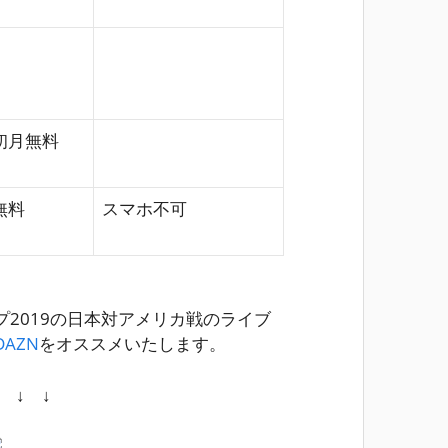
初月無料
無料
スマホ不可
2019の日本対アメリカ戦のライブ
AZN
をオススメいたします。
↓ ↓ ↓