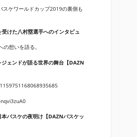
スケワールドカップ2019の裏側も
を受けた八村塁選手へのインタビュ
プへの想いを語る。
| レジェンドが語る世界の舞台【DAZN
us/1159751168068935685
-nqvi3zuA0
| 日本バスケの夜明け【DAZNバスケッ