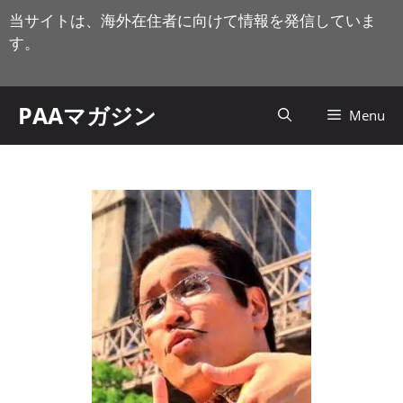
コ
当サイトは、海外在住者に向けて情報を発信していま
ン
す。
テ
ン
ツ
PAAマガジン
Menu
へ
ス
キ
ッ
プ