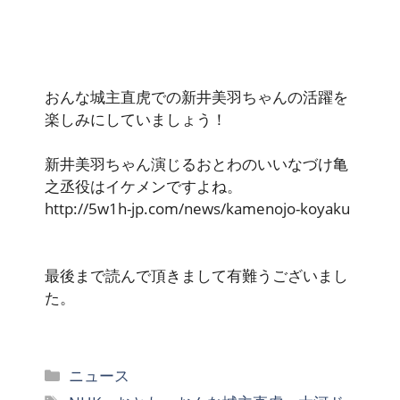
おんな城主直虎での新井美羽ちゃんの活躍を
楽しみにしていましょう！
新井美羽ちゃん演じるおとわのいいなづけ亀
之丞役はイケメンですよね。
http://5w1h-jp.com/news/kamenojo-koyaku
最後まで読んで頂きまして有難うございまし
た。
カ
ニュース
テ
タ