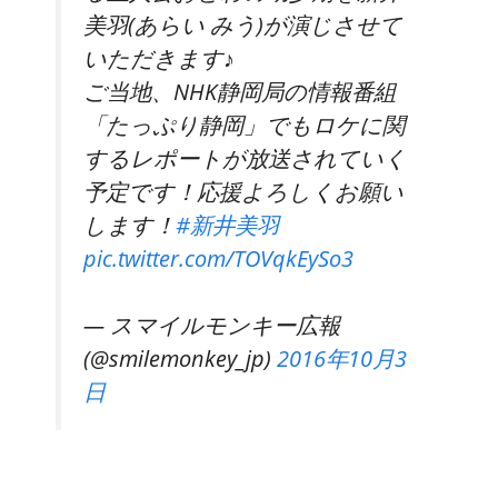
美羽(あらい みう)が演じさせて
いただきます♪
ご当地、NHK静岡局の情報番組
「たっぷり静岡」でもロケに関
するレポートが放送されていく
予定です！応援よろしくお願い
します！
#新井美羽
pic.twitter.com/TOVqkEySo3
— スマイルモンキー広報
(@smilemonkey_jp)
2016年10月3
日