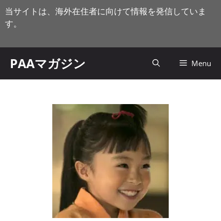
コ
当サイトは、海外在住者に向けて情報を発信していま
ン
す。
テ
ン
ツ
PAAマガジン
Menu
へ
ス
キ
ッ
プ