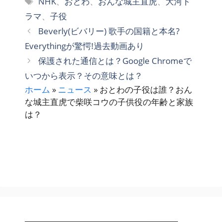
NHK
、
おとわ
、
おんな城主直虎
、
大河ド
ゴ
グ
ラマ
、
子役
リ
Beverly(ビバリー) 歌手の国籍と本名?
ー
Everythingが驚愕!過去動画あり
保護された通信とは？Google Chromeで
いつから表示？その意味とは？
ホーム
»
ニュース
»
おとわの子役は誰？おん
な城主直虎で柴咲コウの子供役の年齢と家族
は？