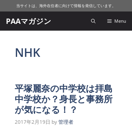
コ
当サイトは、海外在住者に向けて情報を発信しています。
ン
テ
PAAマガジン
Menu
ン
ツ
へ
ス
NHK
キ
ッ
プ
平塚麗奈の中学校は拝島
中学校か？身長と事務所
が気になる！？
2017年2月19日
by
管理者