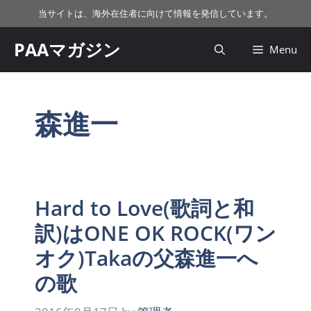
コ
当サイトは、海外在住者に向けて情報を発信しています。
ン
テ
PAAマガジン
Menu
ン
ツ
へ
ス
森進一
キ
ッ
プ
Hard to Love(歌詞と和
訳)はONE OK ROCK(ワン
オク)Takaの父森進一へ
の歌