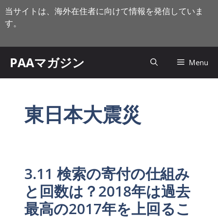
コ
当サイトは、海外在住者に向けて情報を発信していま
ン
す。
テ
ン
ツ
PAAマガジン
Menu
へ
ス
キ
ッ
東日本大震災
プ
3.11 検索の寄付の仕組み
と回数は？2018年は過去
最高の2017年を上回るこ