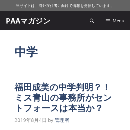
コ
当サイトは、海外在住者に向けて情報を発信しています。
ン
テ
PAAマガジン
Menu
ン
ツ
へ
ス
中学
キ
ッ
プ
福田成美の中学判明？！
ミス青山の事務所がセン
トフォースは本当か？
2019年8月4日
by
管理者