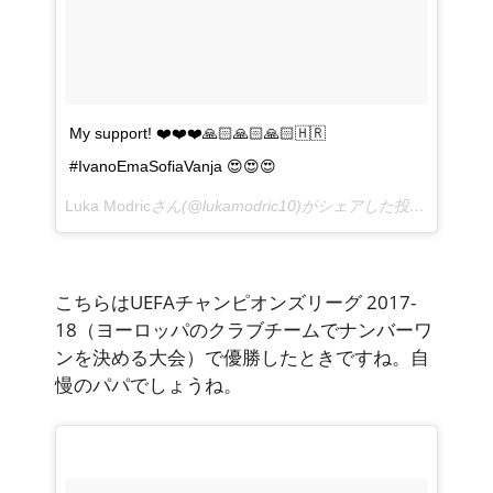
My support! ❤️❤️❤️🙏🏻🙏🏻🙏🏻🇭🇷
#IvanoEmaSofiaVanja 😍😍😍
Luka Modric
さん(@lukamodric10)がシェアした投稿 –
2018
こちらはUEFAチャンピオンズリーグ 2017-
18（ヨーロッパのクラブチームでナンバーワ
ンを決める大会）で優勝したときですね。自
慢のパパでしょうね。