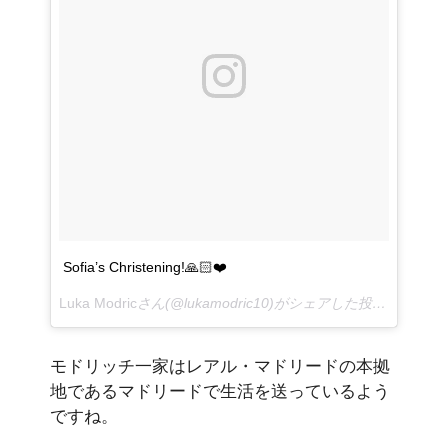
Sofia’s Christening!🙏🏻❤️
Luka Modric
さん(@lukamodric10)がシェアした投稿 –
2017
モドリッチ一家はレアル・マドリードの本拠
地であるマドリードで生活を送っているよう
ですね。