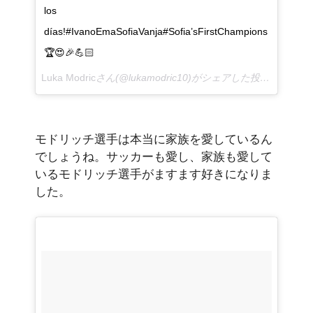
los
días!#IvanoEmaSofiaVanja#Sofia’sFirstChampions
🏆😍🎉💪🏻
Luka Modric
さん(@lukamodric10)がシェアした投稿 –
2018
モドリッチ選手は本当に家族を愛しているん
でしょうね。サッカーも愛し、家族も愛して
いるモドリッチ選手がますます好きになりま
した。