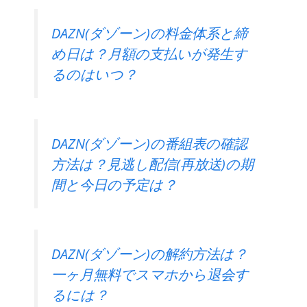
DAZN(ダゾーン)の料金体系と締
め日は？月額の支払いが発生す
るのはいつ？
DAZN(ダゾーン)の番組表の確認
方法は？見逃し配信(再放送)の期
間と今日の予定は？
DAZN(ダゾーン)の解約方法は？
一ヶ月無料でスマホから退会す
るには？