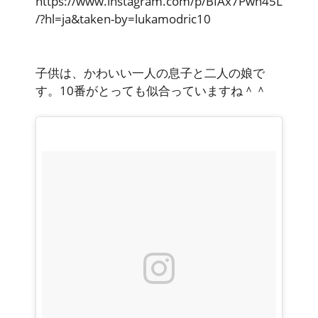
https://www.instagram.com/p/BIAx7Pwh45L
/?hl=ja&taken-by=lukamodric10
子供は、かわいい一人の息子と二人の娘で
す。10番がとっても似合っていますね＾＾