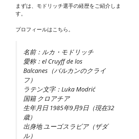
まずは、モドリッチ選手の経歴をご紹介しま
す。
プロフィールはこちら。
名前：ルカ・モドリッチ
愛称：el Cruyff de los
Balcanes（バルカンのクライ
フ）
ラテン文字：Luka Modrić
国籍 クロアチア
生年月日 1985年9月9日（現在32
歳）
出身地 ユーゴスラビア（ザダ
ル）