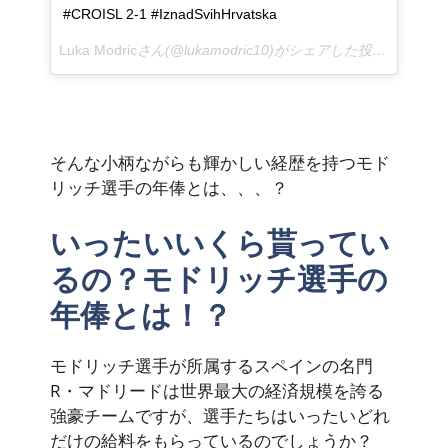
#CROISL 2-1 #IznadSvihHrvatska
Luka Modric
さん(@lukamodric10)がシェアした投稿 –
2018
そんな小柄ながらも輝かしい経歴を持つモド
リッチ選手の年俸とは、、、？
いったいいくら貰ってい
るの？モドリッチ選手の
年俸とは！？
モドリッチ選手が所属するスペインの名門
R・マドリードは世界最大の経済規模を誇る
強豪チームですが、選手たちはいったいどれ
だけの給料をもらっているのでしょうか？