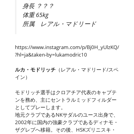
身長 ？？？
体重 65kg
所属 レアル・マドリード
https://www.instagram.com/p/Bj0H_yUlzKQ/
?hl=ja&taken-by=lukamodric10
ルカ・モドリッチ
（レアル・マドリード/スペ
イン）
モドリッチ選手
はクロアチア代表のキャプテ
ン
を務め、主にセントラルミッドフィルダー
としてプレーします。
地元クラブであるNKサダルのユース出身で、
2002年に国内の強豪クラブであるディナモ・
ザグレブへ移籍。その後、HSKズリニスキ・