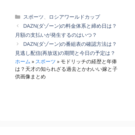
カ
スポーツ
、
ロシアワールドカップ
テ
DAZN(ダゾーン)の料金体系と締め日は？
ゴ
月額の支払いが発生するのはいつ？
リ
DAZN(ダゾーン)の番組表の確認方法は？
ー
見逃し配信(再放送)の期間と今日の予定は？
ホーム
»
スポーツ
»
モドリッチの経歴と年俸
は？天才の知られざる過去とかわいい嫁と子
供画像まとめ