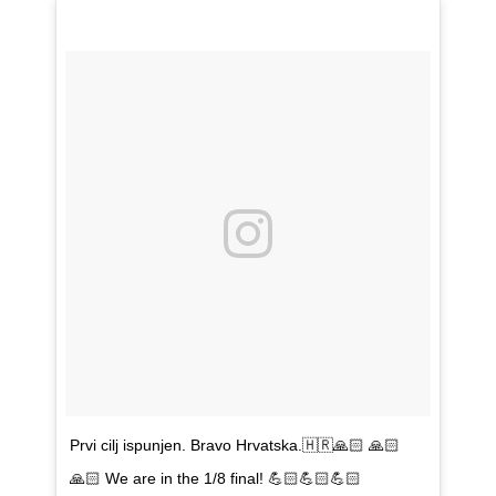
Prvi cilj ispunjen. Bravo Hrvatska.🇭🇷🙏🏻 🙏🏻
🙏🏻 We are in the 1/8 final! 💪🏻💪🏻💪🏻