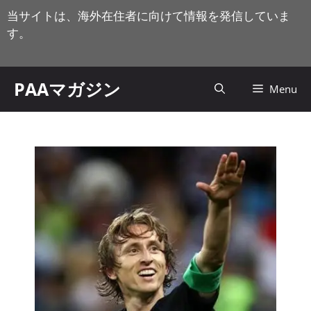
コ
当サイトは、海外在住者に向けて情報を発信していま
ン
す。
テ
ン
ツ
PAAマガジン
Menu
へ
ス
キ
ッ
プ