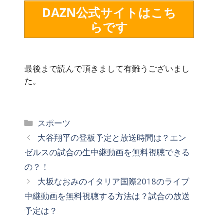
DAZN公式サイトはこち
らです
最後まで読んで頂きまして有難うございまし
た。
カ
スポーツ
テ
大谷翔平の登板予定と放送時間は？エン
ゴ
ゼルスの試合の生中継動画を無料視聴できる
リ
の？！
ー
大坂なおみのイタリア国際2018のライブ
中継動画を無料視聴する方法は？試合の放送
予定は？