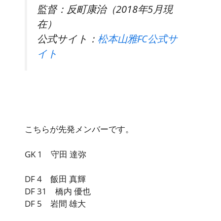
監督：反町康治（2018年5月現
在）
公式サイト：
松本山雅FC公式サ
イト
こちらが先発メンバーです。
GK 1 守田 達弥
DF 4 飯田 真輝
DF 31 橋内 優也
DF 5 岩間 雄大