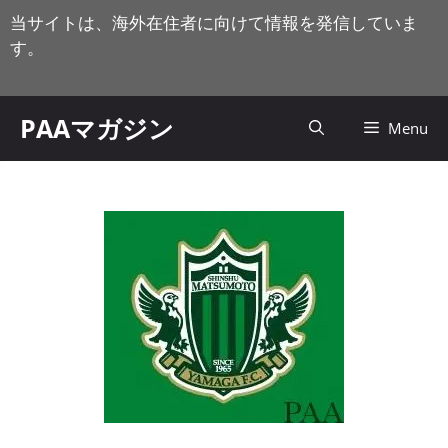
コ
当サイトは、海外在住者に向けて情報を発信していま
ン
す。
テ
ン
ツ
PAAマガジン
Menu
へ
ス
キ
ッ
プ