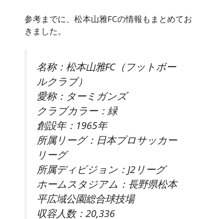
参考までに、松本山雅FCの情報もまとめてお
きました。
名称：松本山雅FC（フットボー
ルクラブ）
愛称：ターミガンズ
クラブカラー：緑
創設年：1965年
所属リーグ：日本プロサッカー
リーグ
所属ディビジョン：J2リーグ
ホームスタジアム：長野県松本
平広域公園総合球技場
収容人数：20,336