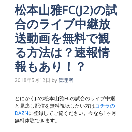
松本山雅FC(J2)の試
合のライブ中継放
送動画を無料で観
る方法は？速報情
報もあり！？
2018年5月12日
by
管理者
とにかくJ2の松本山雅FCの試合のライブ中継
と見逃し配信を無料視聴したい方は
コチラの
DAZN
に登録してご覧ください。
今なら1ヶ月
無料体験できます
。