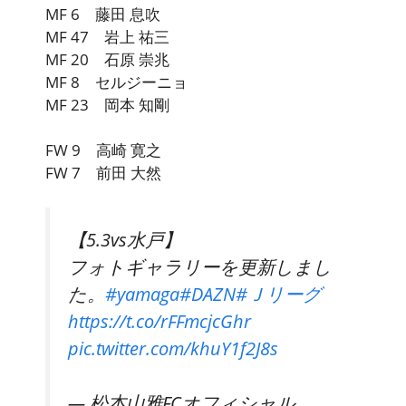
MF 6 藤田 息吹
MF 47 岩上 祐三
MF 20 石原 崇兆
MF 8 セルジーニョ
MF 23 岡本 知剛
FW 9 高崎 寛之
FW 7 前田 大然
【5.3vs水戸】
フォトギャラリーを更新しまし
た。
#yamaga
#DAZN
#Ｊリーグ
https://t.co/rFFmcjcGhr
pic.twitter.com/khuY1f2J8s
— 松本山雅FCオフィシャル