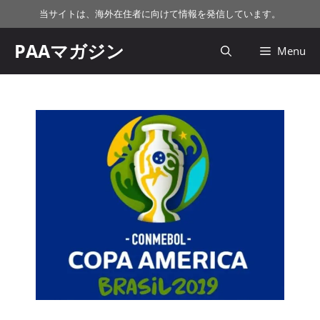
コ
当サイトは、海外在住者に向けて情報を発信しています。
ン
テ
PAAマガジン
Menu
ン
ツ
へ
ス
キ
ッ
プ