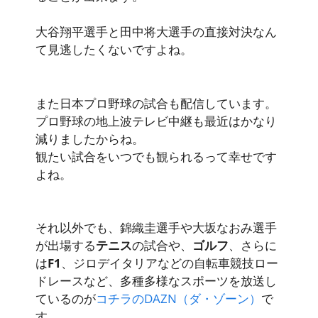
大谷翔平選手と田中将大選手の直接対決なん
て見逃したくない
ですよね。
また日本プロ野球の試合も配信しています。
プロ野球の地上波テレビ中継も最近はかなり
減りましたからね。
観たい試合をいつでも観られるって幸せです
よね。
それ以外でも、錦織圭選手や大坂なおみ選手
が出場する
テニス
の試合や、
ゴルフ
、さらに
は
F1
、ジロデイタリアなどの自転車競技ロー
ドレースなど、多種多様なスポーツを放送し
ているのが
コチラのDAZN（ダ・ゾーン）
で
す。