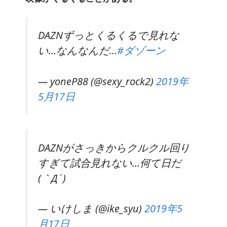
DAZNずっとくるくるで見れな
い…なんなんだ…
#ダゾーン
— yoneP88 (@sexy_rock2)
2019年
5月17日
DAZNがさっきからクルクル回り
すぎて試合見れない…何て日だ
(｀Д´)
— いけしま (@ike_syu)
2019年5
月17日