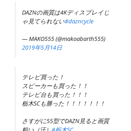
DAZNの画質は4Kディスプレイじ
ゃ見てられない
#dazncycle
— MAKO555 (@makoabarth555)
2019年5月14日
テレビ買った！
スピーカーも買った！！
テレビ台も買った！！！
栃木SCも勝った！！！！！！！
さすがに55型でDAZN見ると画質
粗い（汗）
#栃木SC