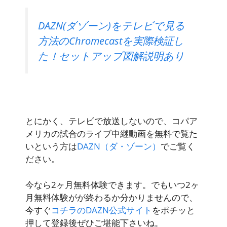
DAZN(ダゾーン)をテレビで見る
方法のChromecastを実際検証し
た！セットアップ図解説明あり
とにかく、テレビで放送しないので、コパア
メリカの試合のライブ中継動画を無料で覧た
いという方は
DAZN（ダ・ゾーン）
でご覧く
ださい。
今なら2ヶ月無料体験できます。でもいつ2ヶ
月無料体験がが終わるか分かりませんので、
今すぐ
コチラのDAZN公式サイト
をポチッと
押して登録後ぜひご堪能下さいね。