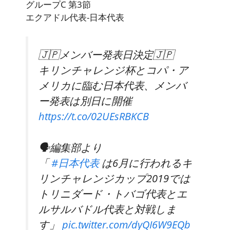
グループC 第3節
エクアドル代表-日本代表
🇯🇵メンバー発表日決定🇯🇵
キリンチャレンジ杯とコパ・ア
メリカに臨む日本代表、メンバ
ー発表は別日に開催
https://t.co/02UEsRBKCB
🗣編集部より
「
#日本代表
は6月に行われるキ
リンチャレンジカップ2019では
トリニダード・トバゴ代表とエ
ルサルバドル代表と対戦しま
す」
pic.twitter.com/dyQI6W9EQb