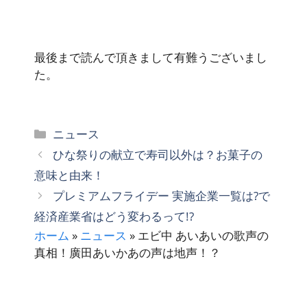
最後まで読んで頂きまして有難うございまし
た。
カ
ニュース
テ
ひな祭りの献立で寿司以外は？お菓子の
ゴ
意味と由来！
リ
プレミアムフライデー 実施企業一覧は?で
ー
経済産業省はどう変わるって!?
ホーム
»
ニュース
»
エビ中 あいあいの歌声の
真相！廣田あいかあの声は地声！？