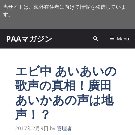
コ
当サイトは、海外在住者に向けて情報を発信していま
ン
す。
テ
ン
ツ
PAAマガジン
Menu
へ
ス
キ
ッ
エビ中 あいあいの
プ
歌声の真相！廣田
あいかあの声は地
声！？
2017年2月9日
by
管理者