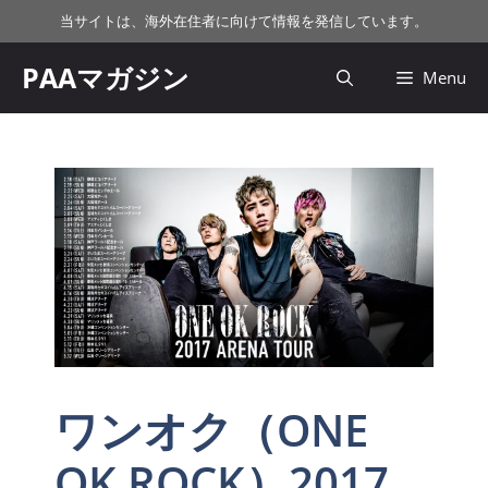
コ
当サイトは、海外在住者に向けて情報を発信しています。
ン
テ
PAAマガジン
Menu
ン
ツ
へ
ス
キ
ッ
プ
ワンオク（ONE
OK ROCK）2017