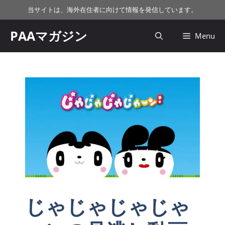
コ
当サイトは、海外在住者に向けて情報を発信しています。
ン
テ
PAAマガジン
Menu
ン
ツ
へ
ス
キ
ッ
プ
じゃじゃじゃじゃ