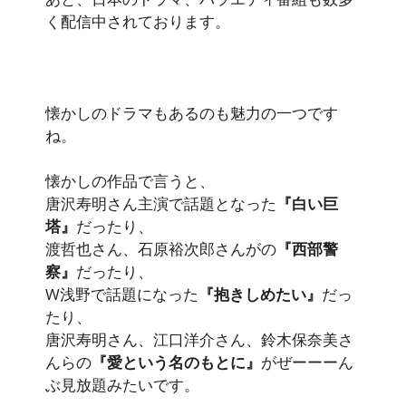
く配信中されております。
懐かしのドラマもあるのも魅力の一つです
ね。
懐かしの作品で言うと、
唐沢寿明さん主演で話題となった
『白い巨
塔』
だったり、
渡哲也さん、石原裕次郎さんがの
『西部警
察』
だったり、
W浅野で話題になった
『抱きしめたい』
だっ
たり、
唐沢寿明さん、江口洋介さん、鈴木保奈美さ
んらの
『愛という名のもとに』
がぜーーーん
ぶ見放題みたいです。