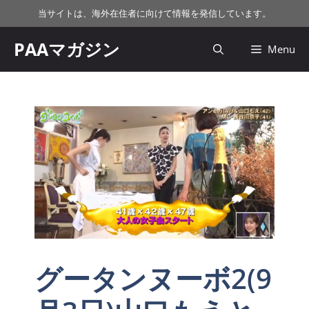
コ
当サイトは、海外在住者に向けて情報を発信しています。
ン
テ
PAAマガジン
Menu
ン
ツ
へ
ス
キ
ッ
プ
グータンヌーボ2(9