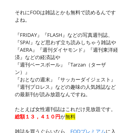
それにFODは雑誌とかも無料で読めるんです
よね。
『FRIDAY』『FLASH』などの写真週刊誌、
『SPA!』など思わず立ち読みしちゃう雑誌や
『AERA』『週刊ダイヤモンド』『週刊東洋経
済』などの経済誌や
『週刊ベースボール』『Tarzan（ターザ
ン）』
『おとなの週末』『サッカーダイジェスト』
『週刊プロレス』などの趣味の
人気雑誌など
の最新刊が読み放題
なんですね。
たとえば女性週刊誌はこれだけ見放題です。
総額１３，４１０円
が
無料
雑誌を買うぐらいなら、
FODプレミアム
に入