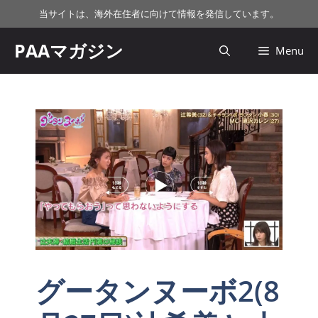
コ
当サイトは、海外在住者に向けて情報を発信しています。
ン
テ
PAAマガジン
Menu
ン
ツ
へ
ス
キ
ッ
プ
グータンヌーボ2(8