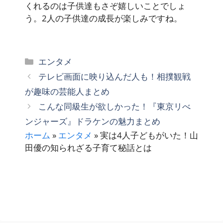
くれるのは子供達もさぞ嬉しいことでしょ
う。2人の子供達の成長が楽しみですね。
カ
エンタメ
テ
テレビ画面に映り込んだ人も！相撲観戦
ゴ
が趣味の芸能人まとめ
リ
こんな同級生が欲しかった！『東京リべ
ー
ンジャーズ』ドラケンの魅力まとめ
ホーム
»
エンタメ
»
実は4人子どもがいた！山
田優の知られざる子育て秘話とは