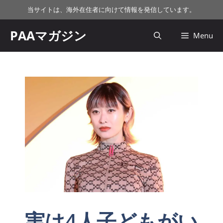
コ
当サイトは、海外在住者に向けて情報を発信しています。
ン
テ
PAAマガジン
Menu
ン
ツ
へ
ス
キ
ッ
プ
実は4人子どもがい