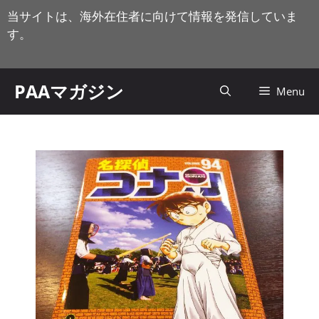
コ
当サイトは、海外在住者に向けて情報を発信していま
ン
す。
テ
ン
ツ
PAAマガジン
Menu
へ
ス
キ
ッ
プ