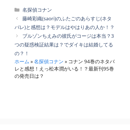
カ
名探偵コナン
テ
藤崎彩織(saori)のふたごのあらすじ(ネタ
ゴ
バレ)と感想は？モデルはやはりあの人か！？
リ
ブルゾンちえみの彼氏がコージは本当？3
ー
つの疑惑検証結果は？でダイキは結婚してる
の？！
ホーム
»
名探偵コナン
»
コナン 94巻のネタバ
レと感想！えっ松本潤がいる！？最新刊95巻
の発売日は？