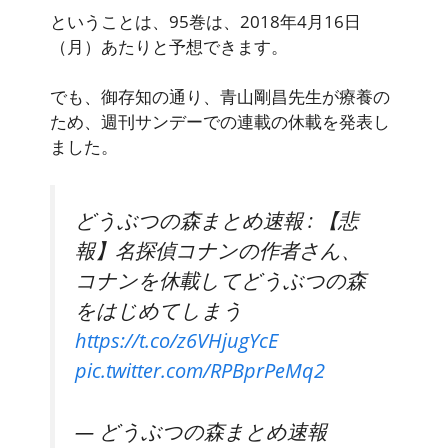
ということは、95巻は、
2018年4月16日
（月）
あたりと予想できます。
でも、御存知の通り、青山剛昌先生が療養の
ため、週刊サンデーでの連載の休載を発表し
ました。
どうぶつの森まとめ速報 : 【悲
報】名探偵コナンの作者さん、
コナンを休載してどうぶつの森
をはじめてしまう
https://t.co/z6VHjugYcE
pic.twitter.com/RPBprPeMq2
— どうぶつの森まとめ速報