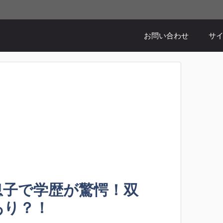
お問い合わせ
サ
息子で学歴が驚愕！双
あり？！