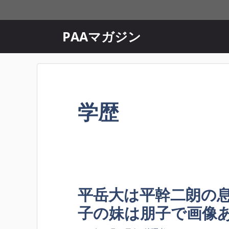
コ
ン
テ
PAAマガジン
ン
ツ
へ
ス
キ
学歴
ッ
プ
平岳大は平幹二朗の
子の妹は朋子で画像