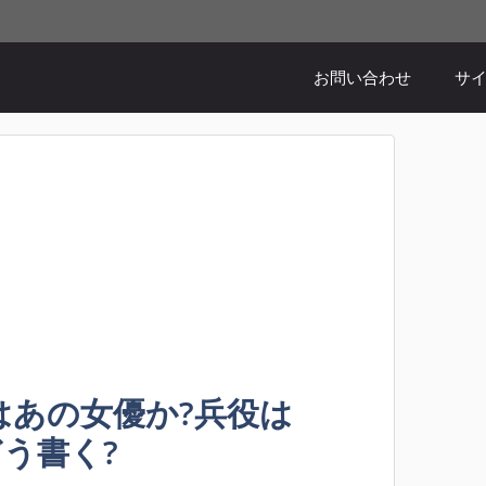
お問い合わせ
サ
はあの女優か?兵役は
どう書く?