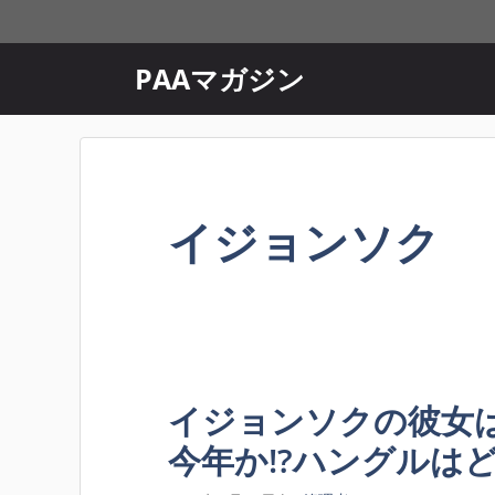
コ
ン
テ
PAAマガジン
ン
ツ
へ
ス
キ
イジョンソク
ッ
プ
イジョンソクの彼女
今年か!?ハングルは