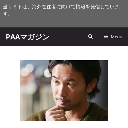
コ
当サイトは、海外在住者に向けて情報を発信していま
ン
す。
テ
ン
ツ
PAAマガジン
Menu
へ
ス
キ
ッ
プ