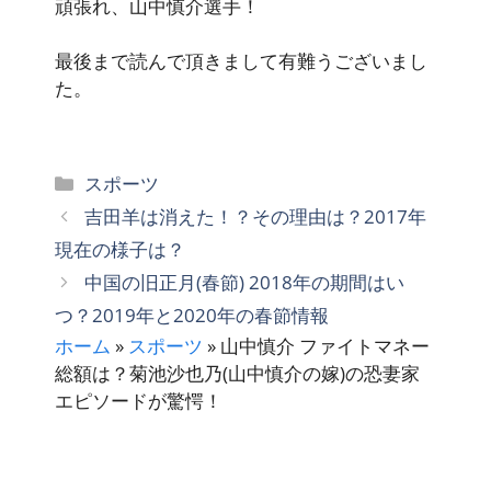
頑張れ、山中慎介選手！
最後まで読んで頂きまして有難うございまし
た。
カ
スポーツ
テ
吉田羊は消えた！？その理由は？2017年
ゴ
現在の様子は？
リ
中国の旧正月(春節) 2018年の期間はい
ー
つ？2019年と2020年の春節情報
ホーム
»
スポーツ
»
山中慎介 ファイトマネー
総額は？菊池沙也乃(山中慎介の嫁)の恐妻家
エピソードが驚愕！