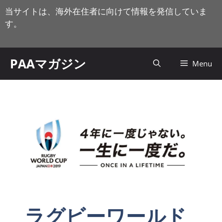
コ
当サイトは、海外在住者に向けて情報を発信していま
ン
す。
テ
ン
ツ
PAAマガジン
Menu
へ
ス
キ
ッ
プ
ラグビーワールド