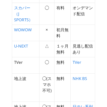
スカパー
◯
有料
オンデマン
（J
ド配信
SPORTS）
WOWOW
×
初月無
料
U-NEXT
△
１ヶ月
見逃し配信
無料
あり
TVer
◯
無料
TVer
地上波
◯(ス
無料
NHK BS
マホ
不可)
地上波
◯(ス
無料
日テレ系列