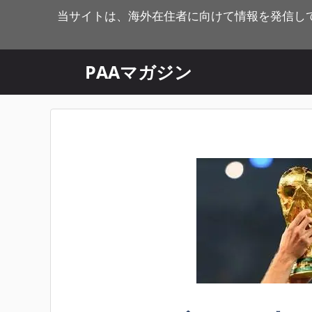
コ
当サイトは、海外在住者に向けて情報を発信し
ン
テ
ン
PAAマガジン
ツ
へ
ス
キ
ッ
プ