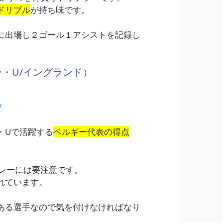
ドリブル
が持ち味です。
に出場し
２ゴール１アシスト
を記録し
・U/イングランド）
/
・Uで活躍する
ベルギー代表の得点
レー
には要注意です。
れています。
ある選手なので気を付けなければなり