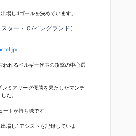
に出場し
4ゴール
を決めています。
スター・Ｃ/イングランド）
ccel.jp/
言われるベルギー代表の攻撃の中心選
でプレミアリーグ優勝を果たしたマンチ
ました。
ュートが持ち味です。
に出場し
1アシスト
を記録していま