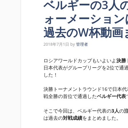
ベルギーの3人
ォーメーション
過去のW杯動画
2018年7月1日
by
管理者
ロシアワールドカップもいよいよ
決勝
日本代表がグループリーグを2位で通
した！
決勝トーナメントラウンド16で日本代
戦全勝の首位で通過した
ベルギー代表
そこで今回は、ベルギー代表の
3人
の
は過去の
対戦成績
をまとめました。