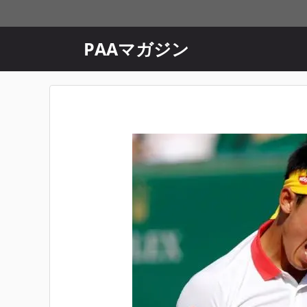
コ
ン
テ
PAAマガジン
ン
ツ
へ
ス
キ
ッ
プ