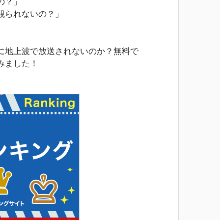
の？」
観られないの？」
に地上波で放送されないのか？無料で
みました！