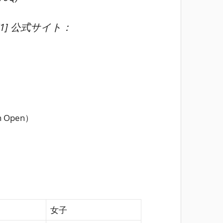
7)[1] 公式サイト：
 Open）
女子