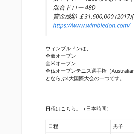
混合ドロー 48D
賞金総額 ￡31,600,000 (201
https://www.wimbledon.com/
ウィンブルドンは、
全豪オープン
全米オープン
全仏オープンテニス選手権（Australian
とならぶ4大国際大会の一つです。
日程はこちら。（日本時間）
日程
男子