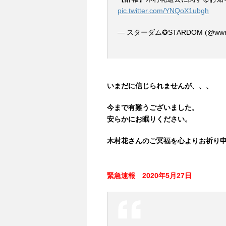
【訃報】木村花逝去に関するお知
pic.twitter.com/YNQoX1ubgh
— スターダム✪STARDOM (@wwr_
いまだに信じられませんが、、、
今まで有難うございました。
安らかにお眠りください。
木村花さんのご冥福を心よりお祈り
緊急速報 2020年5月27日