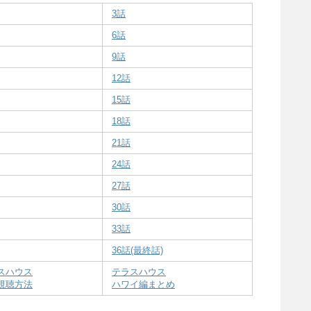
想
の
ネタバレ
は以下からご覧くださ
3話
6話
9話
12話
15話
18話
21話
24話