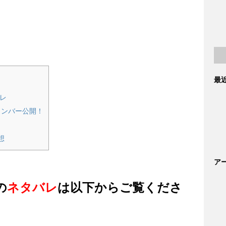
太さんが
ンサイさんと、
最
ている鮎澤悠介（あいざわゆうすけ）さんでしょうか？
ア
バレ
メンバー公開！