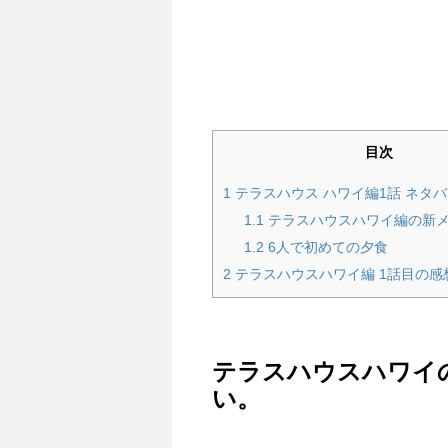
注目は南海キャンディーズの山里亮
絶世の美女と大絶賛しているローレ
徳井義実さんが銀座久兵衛といじっ
目次
[
閉じる
]
1
テラスハウス ハワイ編1話 ネタ
1.1
テラスハウスハワイ編の新
1.2
6人で初めての夕食