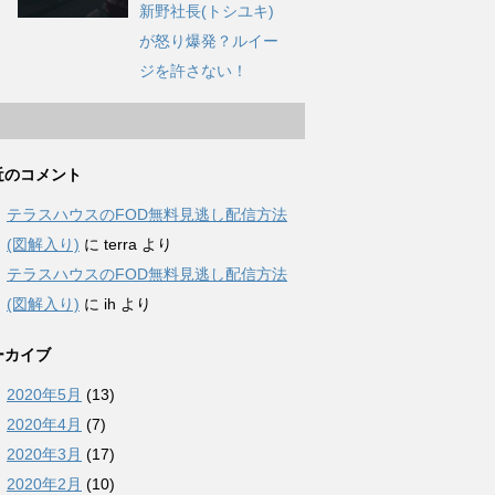
新野社長(トシユキ)
が怒り爆発？ルイー
ジを許さない！
近のコメント
テラスハウスのFOD無料見逃し配信方法
(図解入り)
に
terra
より
テラスハウスのFOD無料見逃し配信方法
(図解入り)
に
ih
より
ーカイブ
2020年5月
(13)
2020年4月
(7)
2020年3月
(17)
2020年2月
(10)