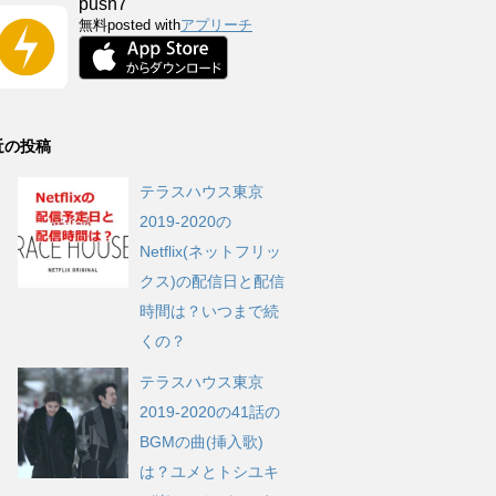
push7
無料
posted with
アプリーチ
近の投稿
テラスハウス東京
2019-2020の
Netflix(ネットフリッ
クス)の配信日と配信
時間は？いつまで続
くの？
テラスハウス東京
2019-2020の41話の
BGMの曲(挿入歌)
は？ユメとトシユキ