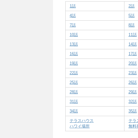
2
テラスハウスハワイ編 1話目の感
テラスハウスハワイ
い。
1話
2話
4話
5話
7話
8話
10話
11話
13話
14話
16話
17話
19話
20話
22話
23話