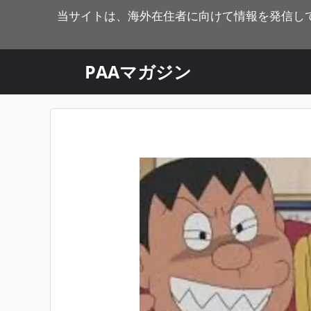
コ
当サイトは、海外在住者に向けて情報を発信し
ン
テ
ン
PAAマガジン
ツ
へ
ス
キ
ッ
プ