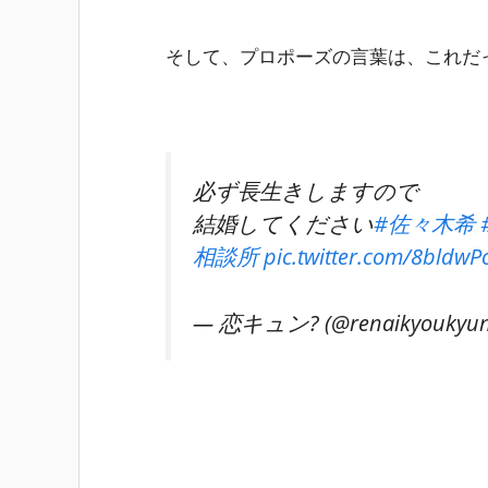
そして、プロポーズの言葉は、これだ
必ず長生きしますので
結婚してください
#佐々木希
相談所
pic.twitter.com/8bldwP
— 恋キュン? (@renaikyoukyu