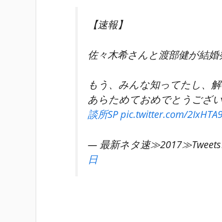
【速報】
佐々木希さんと渡部健が結婚
もう、みんな知ってたし、解
あらためておめでとうござ
談所SP
pic.twitter.com/2IxHTA
— 最新ネタ速≫2017≫Tweets?? 
日