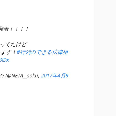
発表！！！！
ってたけど
います！
#行列のできる法律相
9XDx
(@NETA__soku)
2017年4月9