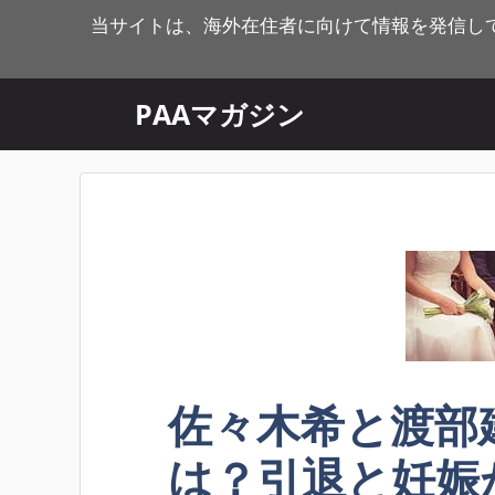
コ
当サイトは、海外在住者に向けて情報を発信し
ン
テ
ン
PAAマガジン
ツ
へ
ス
キ
ッ
プ
佐々木希と渡部
は？引退と妊娠