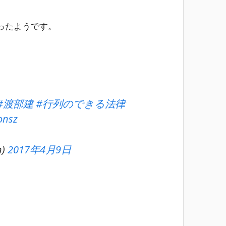
ったようです。
#渡部建
#行列のできる法律
onsz
n)
2017年4月9日