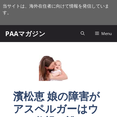
コ
当サイトは、海外在住者に向けて情報を発信していま
ン
す。
テ
ン
ツ
PAAマガジン
Menu
へ
ス
キ
ッ
プ
濱松恵 娘の障害が
アスペルガーはウ