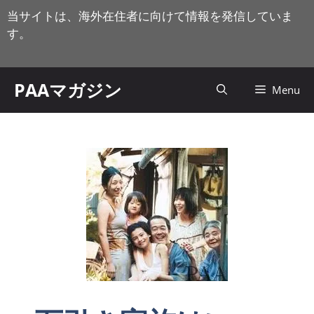
コ
当サイトは、海外在住者に向けて情報を発信していま
ン
す。
テ
ン
ツ
PAAマガジン
Menu
へ
ス
キ
ッ
プ