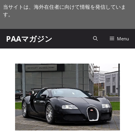
コ
当サイトは、海外在住者に向けて情報を発信していま
ン
す。
テ
ン
ツ
PAAマガジン
Menu
へ
ス
キ
ッ
プ