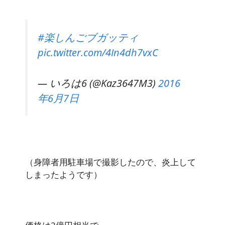
#楽しんごブガッティ
pic.twitter.com/4In4dh7vxC
— いろは6 (@Kaz3647M3)
2016
年6月7日
（身障者用駐車場で撮影したので、炎上して
しまったようです）