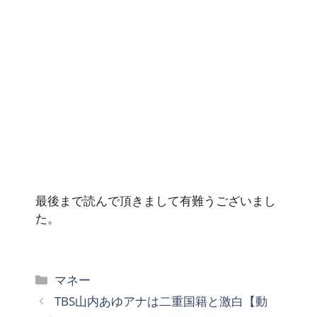
最後まで読んで頂きまして有難うございまし
た。
カ
マネー
テ
TBS山内あゆアナは二重国籍と激白【動
ゴ