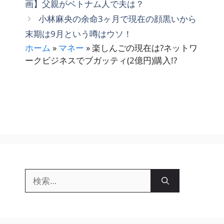
画】父親がベトナム人で夫は？
リ
小林麻央の余命3ヶ月で現在の顔黒いから
ー
末期は9月という噂はウソ！
ホーム
»
マネー
»
楽しんごの現在は?ネットワ
ークビジネスでブガッティ(2億円)購入!?
検
索: