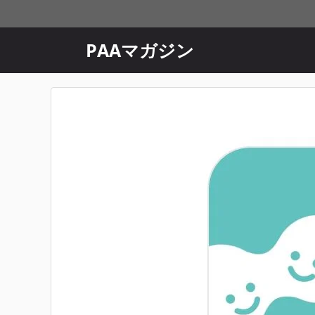
コ
ン
テ
PAAマガジン
ン
ツ
へ
ス
キ
ッ
プ