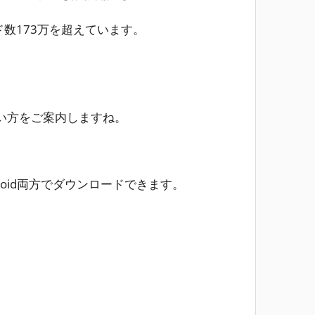
ド数173万を超えています。
い方をご案内しますね。
？
droid両方でダウンロードできます。