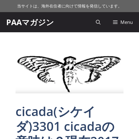
コ
当サイトは、海外在住者に向けて情報を発信しています。
ン
テ
PAAマガジン
Menu
ン
ツ
へ
ス
キ
ッ
プ
cicada(シケイ
ダ)3301 cicadaの