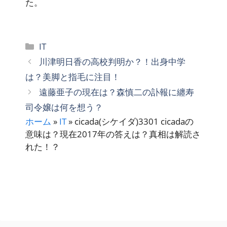
た。
カ
IT
テ
川津明日香の高校判明か？！出身中学
ゴ
は？美脚と指毛に注目！
リ
遠藤亜子の現在は？森慎二の訃報に纏寿
ー
司令嬢は何を想う？
ホーム
»
IT
»
cicada(シケイダ)3301 cicadaの
意味は？現在2017年の答えは？真相は解読さ
れた！？