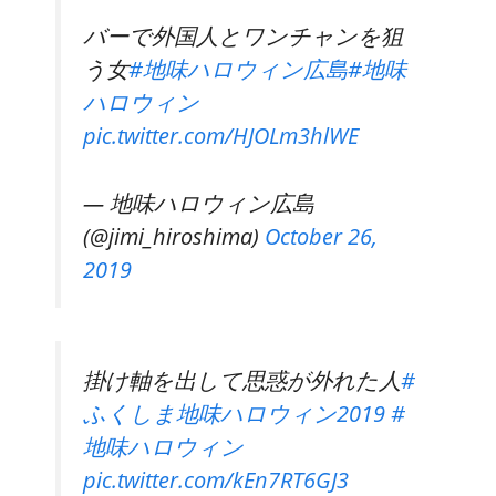
バーで外国人とワンチャンを狙
う女
#地味ハロウィン広島
#地味
ハロウィン
pic.twitter.com/HJOLm3hlWE
— 地味ハロウィン広島
(@jimi_hiroshima)
October 26,
2019
掛け軸を出して思惑が外れた人
#
ふくしま地味ハロウィン2019
#
地味ハロウィン
pic.twitter.com/kEn7RT6GJ3