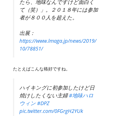
たら、地味なんですけど面白く
て（笑）」。２０１８年には参加
者が８００人を超えた。
出展：
https://www.lmaga.jp/news/2019/
10/78851/
たとえばこんな格好ですね。
ハイキングに初参加したけど日
焼けしたくない主婦
#地味ハロ
ウィン
#DPZ
pic.twitter.com/0FGrgH2YUk