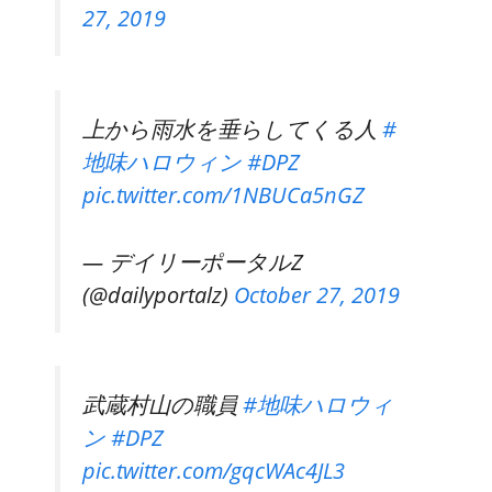
27, 2019
上から雨水を垂らしてくる人
#
地味ハロウィン
#DPZ
pic.twitter.com/1NBUCa5nGZ
— デイリーポータルZ
(@dailyportalz)
October 27, 2019
武蔵村山の職員
#地味ハロウィ
ン
#DPZ
pic.twitter.com/gqcWAc4JL3