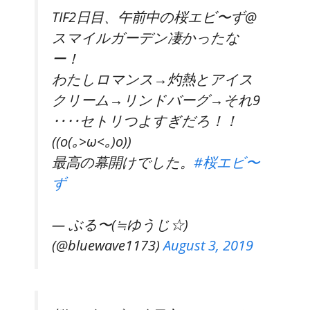
TIF2日目、午前中の桜エビ〜ず@
スマイルガーデン凄かったな
ー！
わたしロマンス→灼熱とアイス
クリーム→リンドバーグ→それ9
‥‥セトリつよすぎだろ！！
((o(｡>ω<｡)o))
最高の幕開けでした。
#桜エビ〜
ず
— ぶる〜(≒ゆうじ☆)
(@bluewave1173)
August 3, 2019