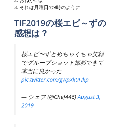
2. おねがいよ
3. それは月曜日の9時のように
TIF2019の桜エビ～ずの
感想は？
桜エビ〜ずとめちゃくちゃ笑顔
でグループショット撮影できて
本当に良かった
pic.twitter.com/gwpXk0FIkp
— シェフ (@Chef446)
August 3,
2019