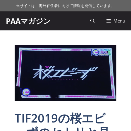
コ
当サイトは、海外在住者に向けて情報を発信しています。
ン
テ
PAAマガジン
Menu
ン
ツ
へ
ス
キ
ッ
プ
TIF2019の桜エビ