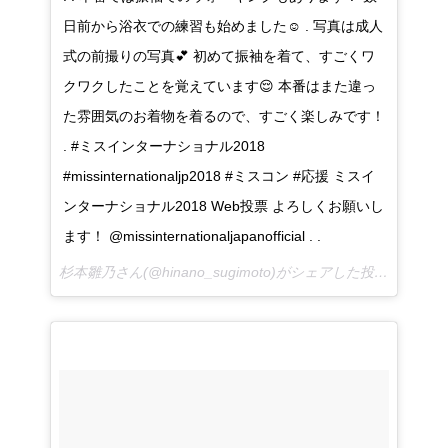
日前から浴衣での練習も始めました☺️ . 写真は成人
式の前撮りの写真💕 初めて振袖を着て、すごくワ
クワクしたことを覚えています😌 本番はまた違っ
た雰囲気のお着物を着るので、すごく楽しみです！
. #ミスインターナショナル2018
#missinternationaljp2018 #ミスコン #応援 ミスイ
ンターナショナル2018 Web投票 よろしくお願いし
ます！ @missinternationaljapanofficial . .
杉本雛乃さん(@hinano_sugimoto)がシェアした投稿 –
2017 