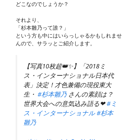
どこなのでしょうか？
それより、
「杉本雛乃って誰？」
という方も中にはいらっしゃるかもしれませ
んので、サラッとご紹介します。
【写真10枚超👑✨】「2018ミ
ス・インターナショナル日本代
表」決定！才色兼備の現役東大
生・
#杉本雛乃
さんの素顔は？
世界大会への意気込み語る❤
#ミ
ス・インターナショナル
#杉本
雛乃