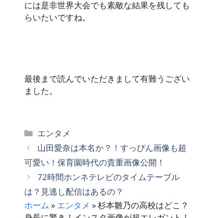
には是非世界大会でも素敵な結果を残しても
らいたいですね。
最後まで読んでいただきまして有難うござい
ました。
カ
エンタメ
テ
山田愛奈は本名か？！すっぴん画像も超
ゴ
可愛い！保育園時代の貴重画像公開！
リ
72時間ホンネテレビのタイムテーブル
ー
は？見逃し配信はあるの？
ホーム
»
エンタメ
»
杉本雛乃の高校はどこ？
身長に驚き！インスタ画像が超エレガント！