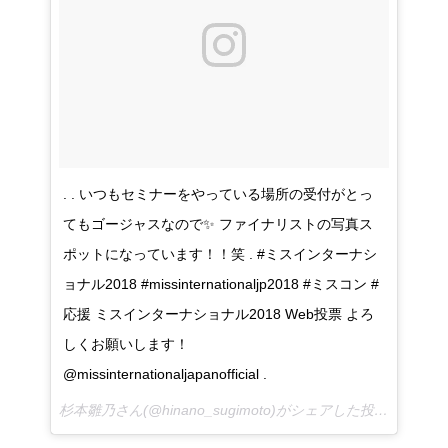
. . いつもセミナーをやっている場所の受付がとっ
てもゴージャスなので✨ ファイナリストの写真ス
ポットになっています！！笑 . #ミスインターナシ
ョナル2018 #missinternationaljp2018 #ミスコン #
応援 ミスインターナショナル2018 Web投票 よろ
しくお願いします！
@missinternationaljapanofficial .
杉本雛乃さん(@hinano_sugimoto)がシェアした投稿 –
2017 