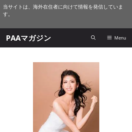
コ
当サイトは、海外在住者に向けて情報を発信していま
ン
す。
テ
ン
ツ
PAAマガジン
Menu
へ
ス
キ
ッ
プ