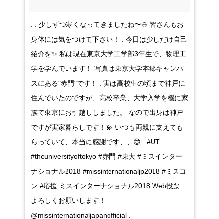
. . 少しずつ寒くなってきましたね〜⛄️ 皆さんもお
身体には気をつけて下さい！ . 今日は少しだけ自己
紹介を✨ 私は現在東京大学工学部3年生で、物理工
学を学んでいます！ 写真は東京大学本郷キャンパ
スにある"赤門"です！ . 実は高校生の頃まで神戸に
住んでいたのですが、高校卒業、大学入学を機に家
族で東京にお引越ししました。 なので出身は神戸
ですが実家暮らしです！💫 いつも両親に支えても
らっていて、本当に感謝です、、😌 . #UT
#theuniversityoftokyo #赤門 #東大 #ミスインター
ナショナル2018 #missinternationaljp2018 #ミスコ
ン #応援 ミスインターナショナル2018 Web投票
よろしくお願いします！
@missinternationaljapanofficial .