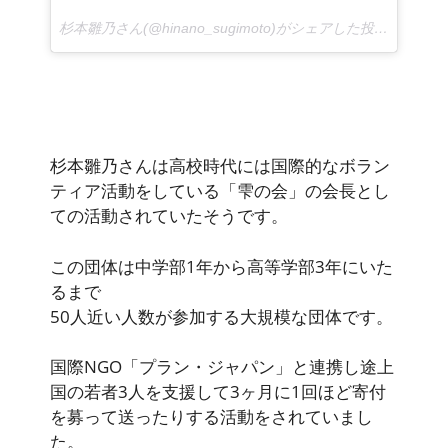
杉本雛乃さん(@hinano_sugimoto)がシェアした投稿 –
2017 
杉本雛乃さんは高校時代には国際的なボラン
ティア活動をしている「雫の会」の会長とし
ての活動されていたそうです。
この団体は中学部1年から高等学部3年にいた
るまで
50人近い人数が参加する大規模な団体です。
国際NGO「プラン・ジャパン」と連携し途上
国の若者3人を支援して3ヶ月に1回ほど寄付
を募って送ったりする活動をされていまし
た。