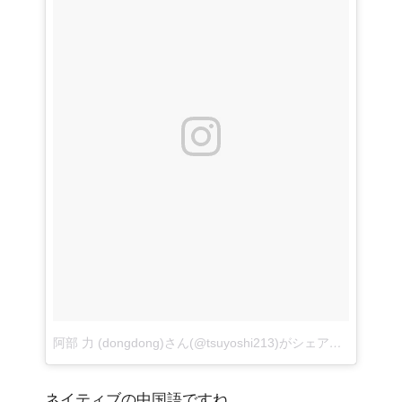
阿部 力 (dongdong)さん(@tsuyoshi213)がシェアした投稿
–
2
ネイティブの中国語ですね。