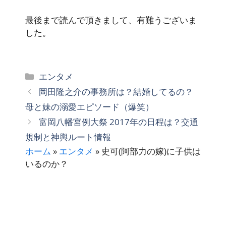
最後まで読んで頂きまして、有難うございま
した。
カ
エンタメ
テ
岡田隆之介の事務所は？結婚してるの？
ゴ
母と妹の溺愛エピソード（爆笑）
リ
富岡八幡宮例大祭 2017年の日程は？交通
ー
規制と神輿ルート情報
ホーム
»
エンタメ
»
史可(阿部力の嫁)に子供は
いるのか？