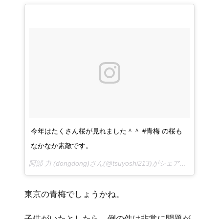
今年はたくさん桜が見れました＾＾ #青梅 の桜も
なかなか素敵です。
阿部 力 (dongdong)さん(@tsuyoshi213)がシェアした投稿 –
2
東京の青梅でしょうかね。
子供がいたとしたら、例の件は非常に問題が