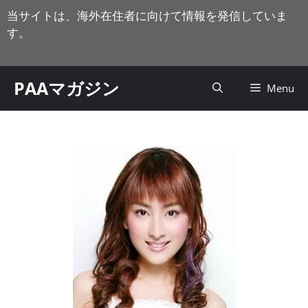
コ
当サイトは、海外在住者に向けて情報を発信していま
ン
す。
テ
ン
ツ
PAAマガジン
Menu
へ
ス
キ
ッ
プ