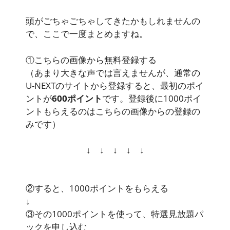
頭がごちゃごちゃしてきたかもしれませんの
で、ここで一度まとめますね。
①こちらの画像から無料登録する
（あまり大きな声では言えませんが、通常の
U-NEXTのサイトから登録すると、最初のポイ
ントが
600ポイント
です。
登録後に
1000ポイ
ント
もらえるのはこちらの画像からの登録の
み
です）
↓ ↓ ↓ ↓ ↓
②すると、
1000ポイント
をもらえる
↓
③その1000ポイントを使って、
特選見放題パ
ック
を申し込む