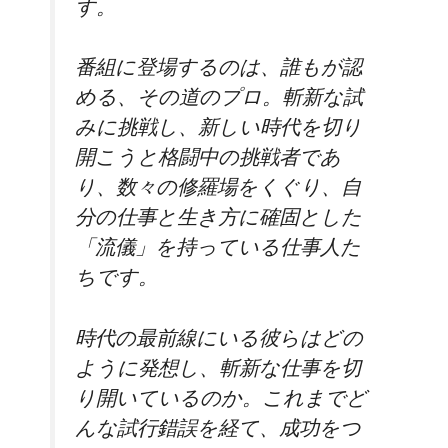
す。
番組に登場するのは、誰もが認
める、その道のプロ。斬新な試
みに挑戦し、新しい時代を切り
開こうと格闘中の挑戦者であ
り、数々の修羅場をくぐり、自
分の仕事と生き方に確固とした
「流儀」を持っている仕事人た
ちです。
時代の最前線にいる彼らはどの
ように発想し、斬新な仕事を切
り開いているのか。これまでど
んな試行錯誤を経て、成功をつ