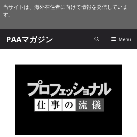
コ
当サイトは、海外在住者に向けて情報を発信していま
ン
す。
テ
ン
ツ
PAAマガジン
Menu
へ
ス
キ
ッ
プ