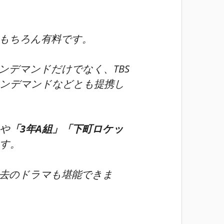
はもちろん
有料
です。
オンデマンドだけでなく、TBS
ンデマンドなどとも提携し
や
「3年A組」
「下町ロケッ
す。
去のドラマも堪能できま