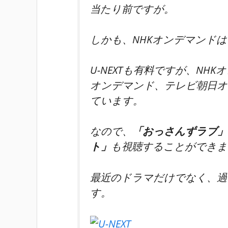
当たり前ですが。
しかも、NHKオンデマンド
U-NEXTも
有料
ですが、NHK
オンデマンド、テレビ朝日オ
ています。
なので、
「おっさんずラブ」
ト」
も視聴することができま
最近のドラマだけでなく、過
す。