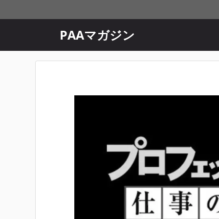
コ
ン
テ
PAAマガジン
ン
ツ
へ
ス
キ
ッ
プ