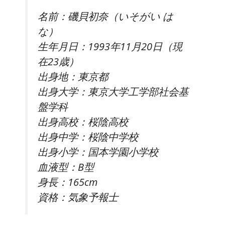
名前：磯貝初奈（いそがい は
な）
生年月日：1993年11月20日（現
在23歳）
出身地：東京都
出身大学：東京大学工学部社会基
盤学科
出身高校：桜陰高校
出身中学：桜陰中学校
出身小学：国本学園小学校
血液型：B型
身長：165cm
資格：気象予報士