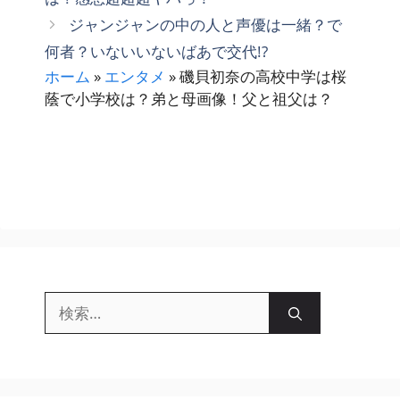
リ
ジャンジャンの中の人と声優は一緒？で
ー
何者？いないいないばあで交代!?
ホーム
»
エンタメ
»
磯貝初奈の高校中学は桜
蔭で小学校は？弟と母画像！父と祖父は？
検
索: