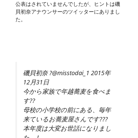
公表はされていませんでしたが、ヒントは磯
貝初奈アナウンサーのツイッターにありまし
た。
磯貝初奈 ?@misstodai_1 2015年
12月31日
今から家族で年越蕎麦を食べま
す??
母校の小学校の前にある、毎年
来ているお蕎麦屋さんです???
本年度は大変お世話になりまし
た…！