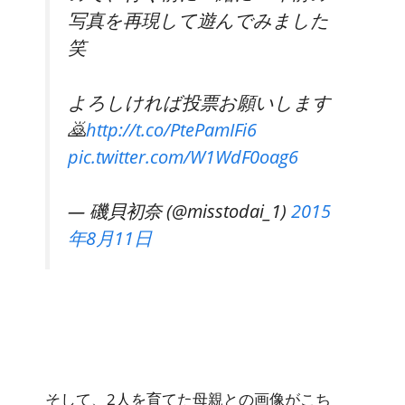
写真を再現して遊んでみました
笑
よろしければ投票お願いします
🙇
http://t.co/PtePamIFi6
pic.twitter.com/W1WdF0oag6
— 磯貝初奈 (@misstodai_1)
2015
年8月11日
そして、2人を育てた母親との画像がこち