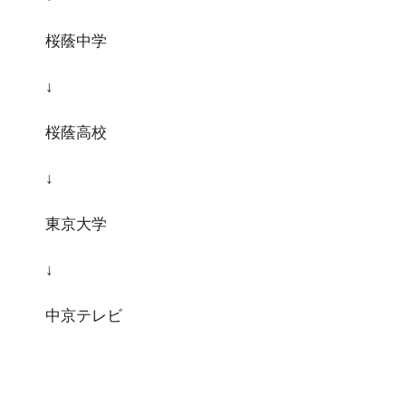
桜蔭中学
↓
桜蔭高校
↓
東京大学
↓
中京テレビ