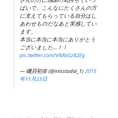
ぱいで、こんなにたくさんの方
に支えてもらっている自分はし
あわせものだなあと実感してい
ます。
本当に本当に本当にありがとう
ございました…！！
pic.twitter.com/VlMbGz82Eq
— 磯貝初奈 (@misstodai_1)
2015
年11月23日