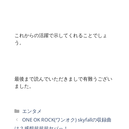
これからの活躍で示してくれることでしょ
う。
最後まで読んでいただきましで有難うござい
ました。
カ
エンタメ
テ
ONE OK ROCK(ワンオク) skyfallの収録曲
ゴ
は？感想超超超ヤバっ！