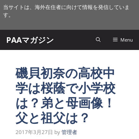
コ
当サイトは、海外在住者に向けて情報を発信していま
ン
す。
テ
ン
ツ
PAAマガジン
Menu
へ
ス
キ
ッ
磯貝初奈の高校中
プ
学は桜蔭で小学校
は？弟と母画像！
父と祖父は？
2017年3月27日
by
管理者