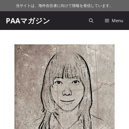
コ
当サイトは、海外在住者に向けて情報を発信しています。
ン
テ
PAAマガジン
Menu
ン
ツ
へ
ス
キ
ッ
プ