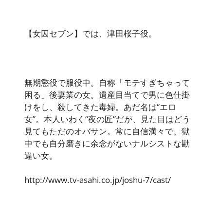
【女囚セブン】では、津田桜子役。
無期懲役で服役中。自称「モテすぎちゃって
困る」後妻業の女。遺産目当てで男に色仕掛
けをし、殺してきた毒婦。あだ名は“エロ
女”。本人いわく“夜の匠”だが、見た目はどう
見てもただのオバサン。常に自信満々で、獄
中でも自分磨きに余念がないナルシストな勘
違い女。
http://www.tv-asahi.co.jp/joshu-7/cast/