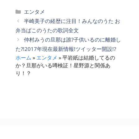
カ
エンタメ
テ
半崎美子の経歴に注目！みんなのうた お
ゴ
弁当ばこのうたの歌詞全文
リ
仲村みうの旦那は誰?子供いるのに離婚し
ー
た?!2017年現在最新情報!ツイッター開設!?
ホーム
»
エンタメ
»
平岩紙は結婚してるの
か？旦那がいる噂検証！星野源と関係あ
り！？