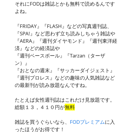
それにFODは雑誌とかも無料で読めるんです
よね。
『FRIDAY』『FLASH』などの写真週刊誌、
『SPA!』など思わず立ち読みしちゃう雑誌や
『AERA』『週刊ダイヤモンド』『週刊東洋経
済』などの経済誌や
『週刊ベースボール』『Tarzan（ターザ
ン）』
『おとなの週末』『サッカーダイジェスト』
『週刊プロレス』などの趣味の
人気雑誌など
の最新刊が読み放題
なんですね。
たとえば女性週刊誌はこれだけ見放題です。
総額１３，４１０円
が
無料
雑誌を買うぐらいなら、
FODプレミアム
に入
ったほうがお得です！