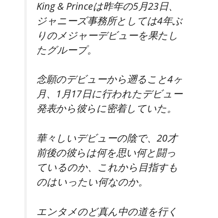
King & Princeは昨年の5月23日、
ジャニーズ事務所としては4年ぶ
りのメジャーデビューを果たし
たグループ。
念願のデビューから遡ること4ヶ
月、1月17日に行われたデビュー
発表から彼らに密着していた。
華々しいデビューの陰で、20才
前後の彼らは何を思い何と闘っ
ているのか、これから目指すも
のはいったい何なのか。
エンタメのど真ん中の道を行く