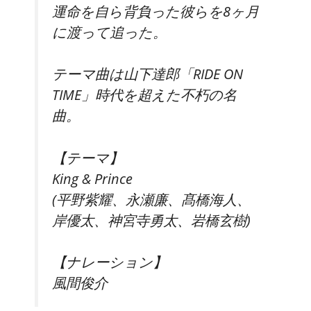
運命を自ら背負った彼らを8ヶ月
に渡って追った。
テーマ曲は山下達郎「RIDE ON
TIME」時代を超えた不朽の名
曲。
【テーマ】
King & Prince
(平野紫耀、永瀬廉、髙橋海人、
岸優太、神宮寺勇太、岩橋玄樹)
【ナレーション】
風間俊介