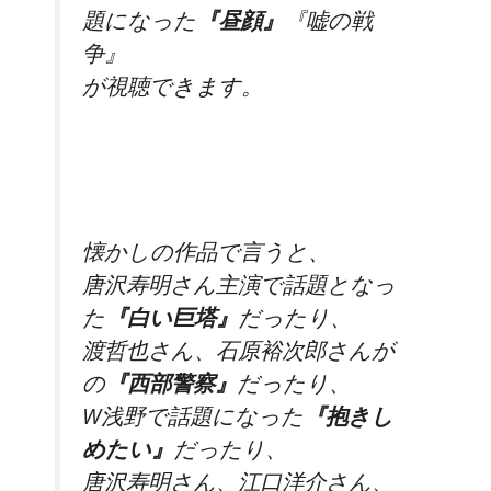
題になった
『昼顔』
『嘘の戦
争』
が視聴できます。
懐かしの作品で言うと、
唐沢寿明さん主演で話題となっ
た
『白い巨塔』
だったり、
渡哲也さん、石原裕次郎さんが
の
『西部警察』
だったり、
W浅野で話題になった
『抱きし
めたい』
だったり、
唐沢寿明さん、江口洋介さん、