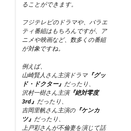
ることができます。
フジテレビのドラマや、バラエ
ティ番組はもちろんですが、ア
ニメや映画など、数多くの番組
が対象ですね。
例えば、
山崎賢人さん主演ドラマ
『グッ
ド・ドクター』
だったり、
沢村一樹さん主演
『絶対零度
3rd』
だったり、
吉岡里帆さん主演の
『ケンカ
ツ』
だったり、
上戸彩さんが不倫妻を演じて話