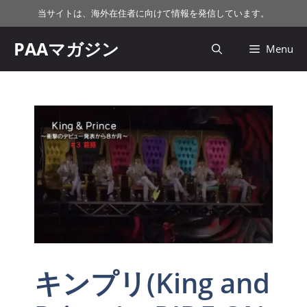
コ
当サイトは、海外在住者に向けて情報を発信しています。
ン
テ
PAAマガジン
Menu
ン
ツ
へ
ス
キ
ッ
プ
キンプリ(King and