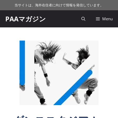
コ
当サイトは、海外在住者に向けて情報を発信しています。
ン
テ
PAAマガジン
Menu
ン
ツ
へ
ス
キ
ッ
プ