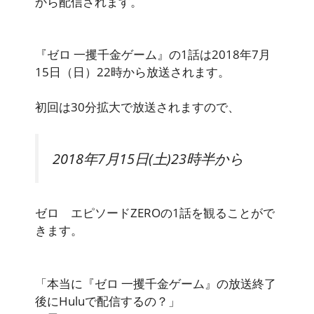
から
配信されます。
『ゼロ 一攫千金ゲーム』の1話は2018年7月
15日（日）22時から放送されます。
初回は30分拡大で放送されますので、
2018年7月15日(土)23時半から
ゼロ エピソードZEROの1話を観ることがで
きます。
「本当に『ゼロ 一攫千金ゲーム』の放送終了
後にHuluで配信するの？」