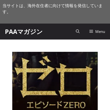
コ
当サイトは、海外在住者に向けて情報を発信していま
ン
す。
テ
ン
ツ
PAAマガジン
Menu
へ
ス
キ
ッ
プ