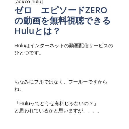
[ad#co-hulu]
ゼロ エピソードZERO
の動画を無料視聴できる
Huluとは？
Huluはインターネットの動画配信サービスの
ひとつです。
ちなみにフルではなく、フールーですから
ね。
「Huluってどうせ有料じゃないの？」
と思われているかと思いますが、、、、