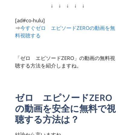
↓ ↓ ↓ ↓ ↓
[ad#co-hulu]
⇒
今すぐゼロ エピソードZEROの動画を無
料視聴する
「ゼロ エピソードZERO」の動画の無料視
聴する方法を紹介しますね。
ゼロ エピソードZERO
の動画を安全に無料で視
聴する方法は？
結論から言いますね。