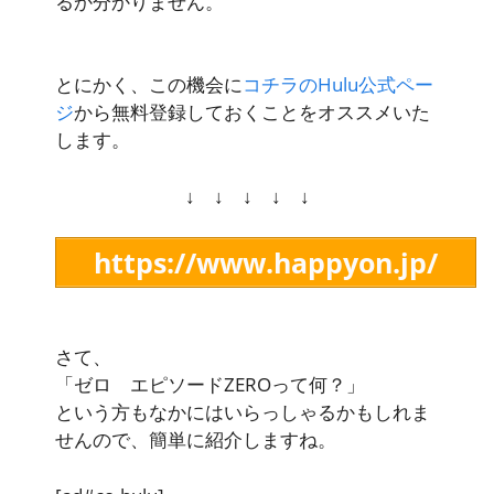
るか分かりません。
とにかく、この機会に
コチラのHulu公式ペー
ジ
から無料登録しておくことをオススメいた
します。
↓ ↓ ↓ ↓ ↓
https://www.happyon.jp/
さて、
「ゼロ エピソードZEROって何？」
という方もなかにはいらっしゃるかもしれま
せんので、簡単に紹介しますね。