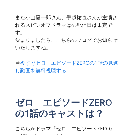
また小山慶一郎さん、手越祐也さんが主演さ
れるスピンオフドラマはの
配信日は未定
で
す。
決まりましたら、こちらのブログでお知らせ
いたしますね。
⇒
今すぐゼロ エピソードZEROの1話の見逃
し動画を無料視聴する
ゼロ エピソードZERO
の1話のキャストは？
こちらがドラマ『ゼロ エピソードZERO』