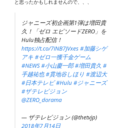
と思ったかもしれませんので、、、
ジャニーズ初企画第1弾は増田貴
久！「ゼロ エピソードZERO」を
Hulu独占配信！
https://t.co/7INB7JVxes
#加藤シゲ
アキ
#ゼロ一獲千金ゲーム
#NEWS
#小山慶一郎
#増田貴久
#
手越祐也
#貫地谷しほり
#渡辺大
#日本テレビ
#Hulu
#ジャニーズ
#ザテレビジョン
@ZERO_dorama
— ザテレビジョン (@thetvjp)
2018年7月14日