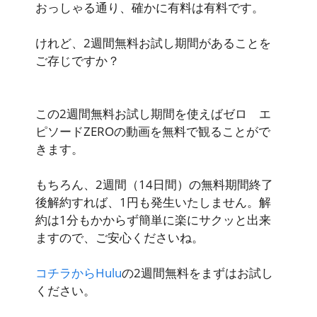
おっしゃる通り、確かに有料は有料です。
けれど、
2週間無料お試し期間
があることを
ご存じですか？
この2週間無料お試し期間を使えばゼロ エ
ピソードZEROの動画を無料で観ることがで
きます。
もちろん、
2週間（14日間）の無料期間終了
後解約すれば、1円も発生いたしません
。解
約は1分もかからず簡単に楽にサクッと出来
ますので、ご安心くださいね。
コチラからHulu
の2週間無料をまずはお試し
ください。