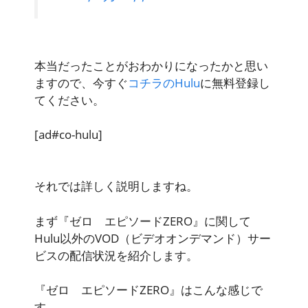
本当だったことがおわかりになったかと思い
ますので、今すぐ
コチラのHulu
に無料登録し
てください。
[ad#co-hulu]
それでは詳しく説明しますね。
まず『ゼロ エピソードZERO』に関して
Hulu以外のVOD（ビデオオンデマンド）サー
ビスの配信状況を紹介します。
『ゼロ エピソードZERO』はこんな感じで
す。