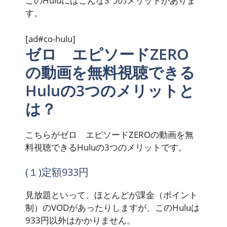
このHuluにはこんな3つのメリットがありま
す。
[ad#co-hulu]
ゼロ エピソードZERO
の動画を無料視聴できる
Huluの3つのメリットと
は？
こちらがゼロ エピソードZEROの動画を無
料視聴できるHuluの3つのメリットです。
(１)定額933円
見放題といって、ほとんどが課金（ポイント
制）のVODがあったりしますが、この
Huluは
933円以外はかかりません
。