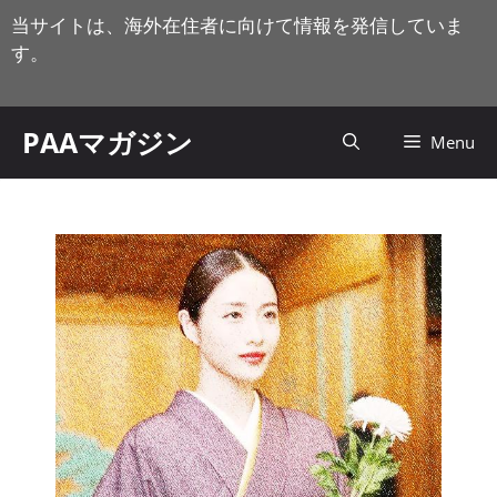
コ
当サイトは、海外在住者に向けて情報を発信していま
ン
す。
テ
ン
ツ
PAAマガジン
Menu
へ
ス
キ
ッ
プ