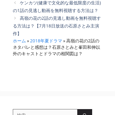
テ
ケンカツ(健康で文化的な最低限度の生活)
ゴ
の1話の見逃し動画を無料視聴する方法は？
リ
高嶺の花の2話の見逃し動画を無料視聴す
ー
る方法は？【7月18日放送の石原さとみ主演
作】
ホーム
»
2018年夏ドラマ
»
高嶺の花の2話の
ネタバレと感想は？石原さとみと峯田和伸以
外のキャストとドラマの相関図は？
検