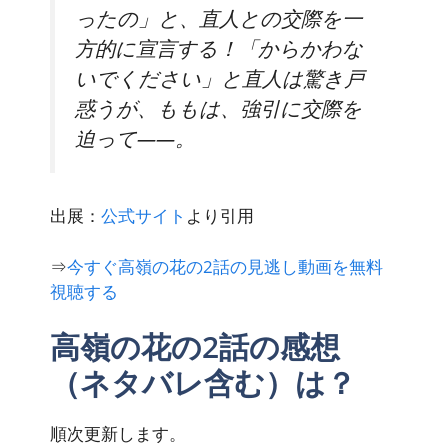
ったの」と、直人との交際を一
方的に宣言する！「からかわな
いでください」と直人は驚き戸
惑うが、ももは、強引に交際を
迫って――。
出展：
公式サイト
より引用
⇒
今すぐ高嶺の花の2話の見逃し動画を無料
視聴する
高嶺の花の2話の感想
（ネタバレ含む）は？
順次更新します。