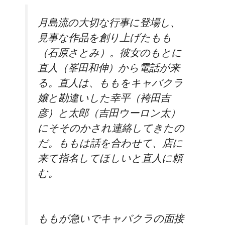
月島流の大切な行事に登場し、
見事な作品を創り上げたもも
（石原さとみ）。彼女のもとに
直人（峯田和伸）から電話が来
る。直人は、ももをキャバクラ
嬢と勘違いした幸平（袴田吉
彦）と太郎（吉田ウーロン太）
にそそのかされ連絡してきたの
だ。ももは話を合わせて、店に
来て指名してほしいと直人に頼
む。
ももが急いでキャバクラの面接