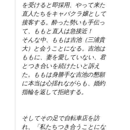
を受けると即採用、やって来た
直人たちをキャバクラ嬢として
接客する。酔った勢いも手伝っ
て、ももと直人は急接近！
そんな中、ももは吉池（三浦貴
大）と会うことになる。吉池は
ももに、妻を愛していない、君
とつき合いを続けたいと訴え
た。ももは身勝手な吉池の懇願
に本当は心揺れながらも、婚約
指輪を返して拒絶する。
そしてその足で自転車店を訪
れ、「私たちつき合うことにな