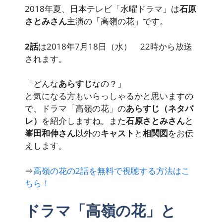
2018年夏、日本テレビ「水曜ドラマ」は
石原
さとみさん
主演の
「高嶺の花」
です。
2話
は2018年7月18日（水） 22時から放送
されます。
「どんな
あらすじ
なの？」
と気になる方もいらっしゃるかと思いますの
で、ドラマ「高嶺の花」の
あらすじ（ネタバ
レ）
を紹介しますね。また
石原さとみさん
と
峯田和伸さん
以外の
キャスト
と
相関図
をお伝
えします。
⇒
高嶺の花の2話を無料で視聴する方法はこ
ちら！
ドラマ「高嶺の花」と