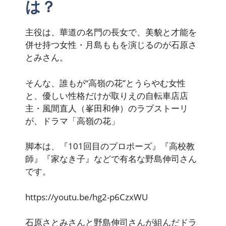
は？
主役は、華道の名門の長女で、美貌と才能を
併せ持つ女性・月島ももを演じるのが石原さ
とみさん。
そんな、誰もが“高嶺の花”とうらやむ女性
と、優しい性格だけが取りえの自転車店店
主・風間直人（峯田和伸）のラブストーリ
が、ドラマ「高嶺の花」
脚本は、『101回目のプロポーズ』『高校教
師』『家なき子』などで有名な野島伸司さん
です。
https://youtu.be/hg2-p6CzxWU
石原さとみさんと野島伸司さんが組んだドラ