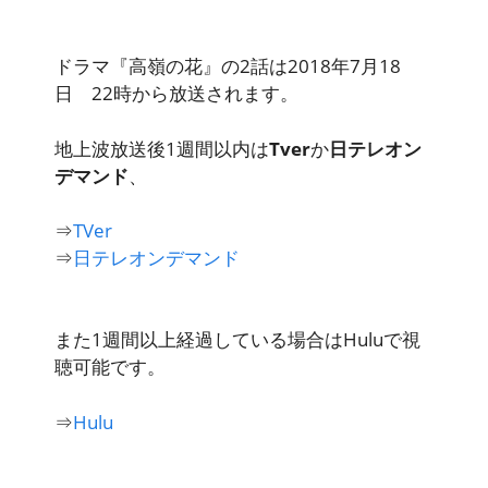
ドラマ『高嶺の花』の2話は2018年7月18
日 22時から放送されます。
地上波放送後1週間以内は
Tver
か
日テレオン
デマンド
、
⇒
TVer
⇒
日テレオンデマンド
また1週間以上経過している場合は
Hulu
で視
聴可能です。
⇒
Hulu