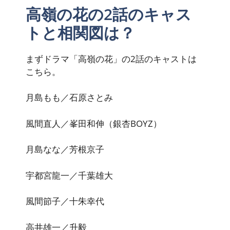
高嶺の花の2話のキャス
トと相関図は？
まずドラマ「高嶺の花」の2話のキャストは
こちら。
月島もも／石原さとみ
風間直人／峯田和伸（銀杏BOYZ）
月島なな／芳根京子
宇都宮龍一／千葉雄大
風間節子／十朱幸代
高井雄一／升毅