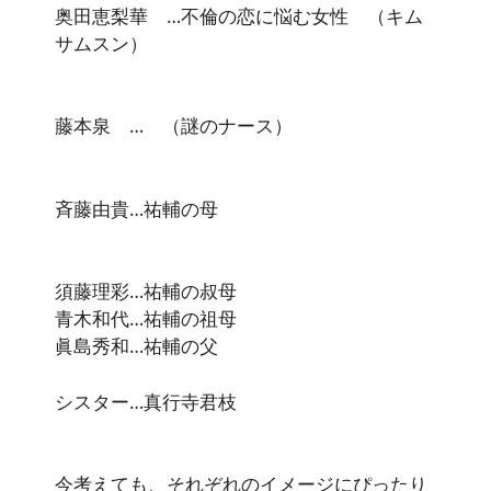
奥田恵梨華 …不倫の恋に悩む女性 （キム
サムスン）
藤本泉 … （謎のナース）
斉藤由貴…祐輔の母
須藤理彩…祐輔の叔母
青木和代…祐輔の祖母
眞島秀和…祐輔の父
シスター…真行寺君枝
今考えても、それぞれのイメージにぴったり