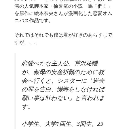
湾の人気脚本家・徐誉庭の小説「馬子們！」
を原作に絵本奈央さんが漫画化した恋愛オム
ニバス作品です。
それではそれでも僕は君が好きのあらすじで
すが、、、
恋愛べたな主人公、芹沢祐輔
が、叔母の安産祈願のために教
会へ行くと、シスターに「過去
の罪を告白、懺悔をしなければ
願い事は叶わない」と言われま
す。
小学生、大学1回生、3回生、29