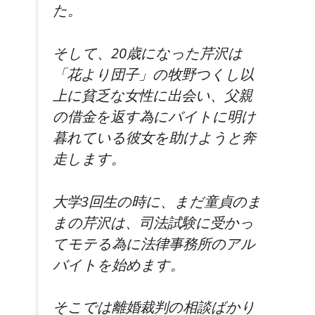
た。
そして、20歳になった芹沢は
「花より団子」の牧野つくし以
上に貧乏な女性に出会い、父親
の借金を返す為にバイトに明け
暮れている彼女を助けようと奔
走します。
大学3回生の時に、まだ童貞のま
まの芹沢は、司法試験に受かっ
てモテる為に法律事務所のアル
バイトを始めます。
そこでは離婚裁判の相談ばかり