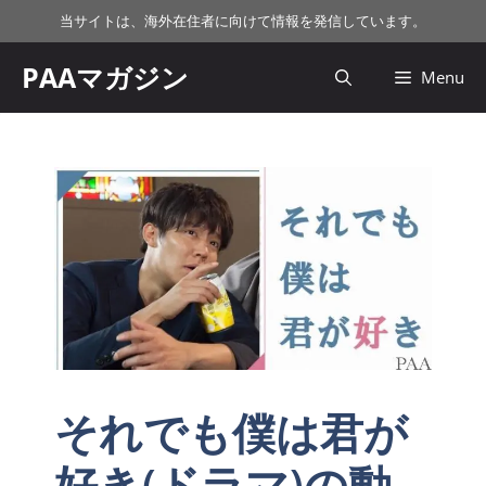
コ
当サイトは、海外在住者に向けて情報を発信しています。
ン
テ
PAAマガジン
Menu
ン
ツ
へ
ス
キ
ッ
プ
それでも僕は君が
好き(ドラマ)の動