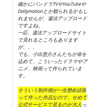
確かにパンドラTVやYouTubeや
Dailymotionとか観られるかもし
れませんが、違法アップロード
ですよね。
一応、違法アップロードサイト
で見れるところもあります
が、、、
でも、小出恵介さんたちが命を
込めて、こういったドラマやア
ニメ、映画って作られていま
す。
そういう制作側が一生懸命頑張
って作った作品なので、せめて
公式サービスで見るのが大人
っ