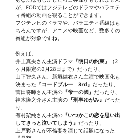
が、FODではフジテレビのドラマやバラエテ
ィ番組の動画を観ることができます。
フジテレビのドラマや、バラエティ番組はも
ちろんですが、アニメや映画など、数多くの
番組が対象ですね。
例えば、
井上真央さん主演ドラマ
『明日の約束』
（2
ヶ月限定の2月28日まで）だったり、
山下智久さん、新垣結衣さん主演で映画化も
決まった
『コードブルー 3rd』
だったり、
菅田将暉さん主演の
『帝一の國』
だったり、
神木隆之介さん主演の
『刑事ゆがみ』
だった
り、
有村架純さん主演の
『いつかこの恋を思い出
してきっと泣いてしまう』
だったり、
上戸彩さんが不倫妻を演じて話題になった