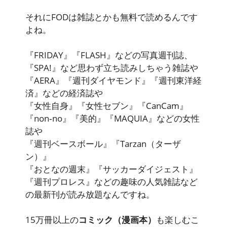
それにFODは雑誌とかも無料で読めるんです
よね。
『FRIDAY』『FLASH』などの写真週刊誌、
『SPA!』など思わず立ち読みしちゃう雑誌や
『AERA』『週刊ダイヤモンド』『週刊東洋経
済』などの経済誌や
『女性自身』『女性セブン』『CanCam』
『non‐no』『美的』『MAQUIA』などの女性
誌や
『週刊ベースボール』『Tarzan（ターザ
ン）』
『おとなの週末』『サッカーダイジェスト』
『週刊プロレス』などの趣味の
人気雑誌など
の最新刊が読み放題
なんですね。
15万冊以上の
コミック（漫画本）
も楽しむこ