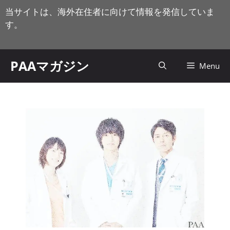
コ
当サイトは、海外在住者に向けて情報を発信していま
ン
す。
テ
ン
ツ
PAAマガジン
Menu
へ
ス
キ
ッ
プ