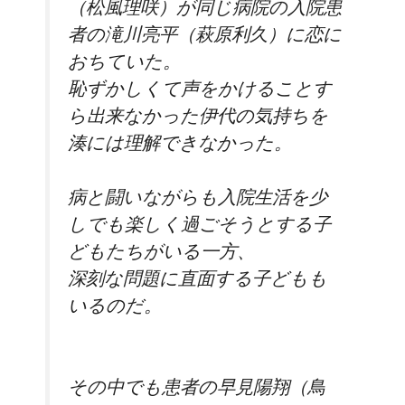
（松風理咲）が同じ病院の入院患
者の滝川亮平（萩原利久）に
恋に
おちていた。
恥ずかしくて声をかけることす
ら出来なかった伊代の気持ちを
湊には理解できなかった。
病と闘いながらも入院生活を少
しでも楽しく過ごそうとする子
どもたちがいる一方、
深刻な問題に直面する子どもも
いるのだ。
その中でも患者の早見陽翔（鳥