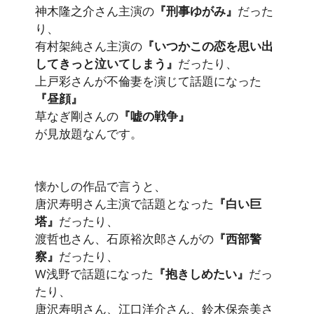
神木隆之介さん主演の
『刑事ゆがみ』
だった
り、
有村架純さん主演の
『いつかこの恋を思い出
してきっと泣いてしまう』
だったり、
上戸彩さんが不倫妻を演じて話題になった
『昼顔』
草なぎ剛さんの
『嘘の戦争』
が見放題なんです。
懐かしの作品で言うと、
唐沢寿明さん主演で話題となった
『白い巨
塔』
だったり、
渡哲也さん、石原裕次郎さんがの
『西部警
察』
だったり、
W浅野で話題になった
『抱きしめたい』
だっ
たり、
唐沢寿明さん、江口洋介さん、鈴木保奈美さ