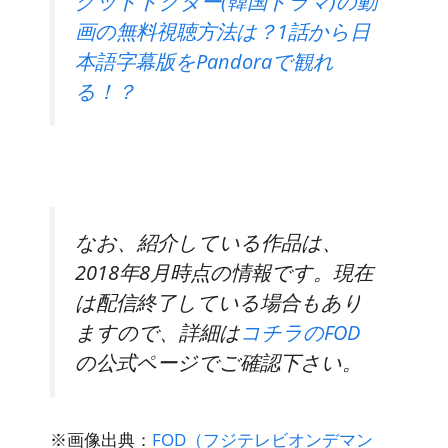
グッドドクター(韓国ドラマ)の動
画の無料視聴方法は？1話から日
本語字幕版をPandoraで観れ
る！？
なお、紹介している作品は、
2018年8月時点の情報です。現在
は配信終了している場合もあり
ますので、詳細は
コチラのFOD
の公式ページでご確認下さい。
※画像出典：
FOD（フジテレビオンデマン