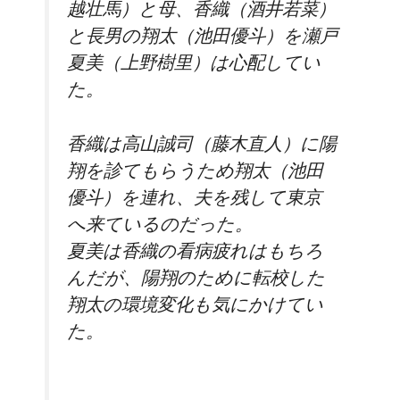
越壮馬）と母、香織（酒井若菜）
と長男の翔太（池田優斗）を瀬戸
夏美（上野樹里）は心配してい
た。
香織は高山誠司（藤木直人）に陽
翔を診てもらうため翔太（池田
優斗）を連れ、夫を残して東京
へ来ているのだった。
夏美は香織の看病疲れはもちろ
んだが、陽翔のために転校した
翔太の環境変化も気にかけてい
た。