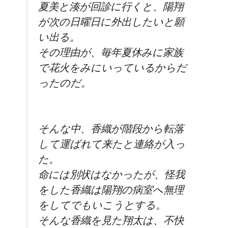
夏美と湊が回診に行くと、
陽翔
が次の日曜日に外出したいと願
い出る。
その理由が、毎年夏休みに家族
で花火をみにいっているからだ
ったのだ。
そんな中、香織が階段から転落
して運ばれて来たと連絡が入っ
た。
命には別状はなかったが、怪我
をした香織は陽翔の病室へ無理
をしてでもいこうとする。
そんな香織を見た翔太は、不快