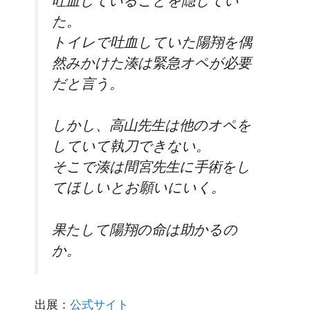
た。
トイレで吐血していた陽翔を偶
然みかけた湊は
緊急オペが必要
だ
と言う。
しかし、
高山先生は他のオペを
していて執刀できない。
そこで湊は間宮先生に手術をし
てほしいとお願いにいく。
果たして
陽翔の命は助かるの
か。
出展：
公式サイト