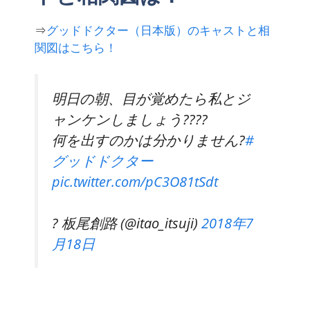
⇒
グッドドクター（日本版）のキャストと相
関図はこちら！
明日の朝、目が覚めたら私とジ
ャンケンしましょう????
何を出すのかは分かりません?
#
グッドドクター
pic.twitter.com/pC3O81tSdt
? 板尾創路 (@itao_itsuji)
2018年7
月18日