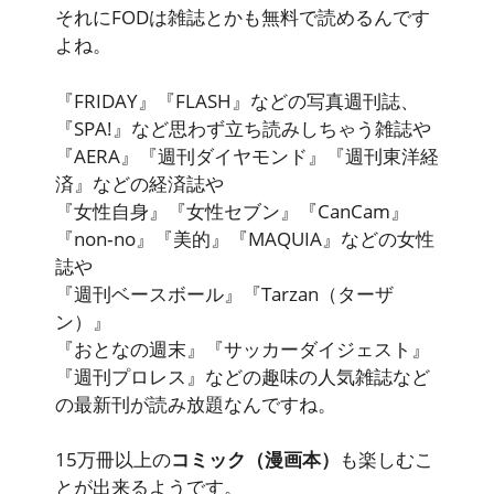
それにFODは雑誌とかも無料で読めるんです
よね。
『FRIDAY』『FLASH』などの写真週刊誌、
『SPA!』など思わず立ち読みしちゃう雑誌や
『AERA』『週刊ダイヤモンド』『週刊東洋経
済』などの経済誌や
『女性自身』『女性セブン』『CanCam』
『non‐no』『美的』『MAQUIA』などの女性
誌や
『週刊ベースボール』『Tarzan（ターザ
ン）』
『おとなの週末』『サッカーダイジェスト』
『週刊プロレス』などの趣味の
人気雑誌など
の最新刊が読み放題
なんですね。
15万冊以上の
コミック（漫画本）
も楽しむこ
とが出来るようです。