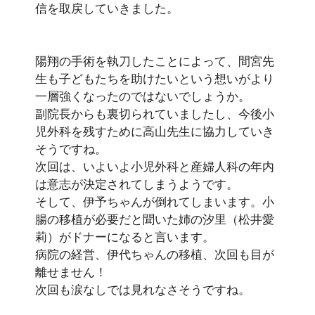
信を取戻していきました。
陽翔の手術を執刀したことによって、間宮先
生も
子どもたちを助けたいという想いがより
一層強くなった
のではないでしょうか。
副院長からも裏切られていましたし、今後小
児外科を残すために高山先生に協力していき
そうですね。
次回は、いよいよ
小児外科と産婦人科の年内
は意志が決定
されてしまうようです。
そして、伊予ちゃんが倒れてしまいます。
小
腸の移植
が必要だと聞いた
姉の汐里（松井愛
莉）がドナーになる
と言います。
病院の経営、伊代ちゃんの移植、次回も目が
離せません！
次回も涙なしでは見れなさそうですね。