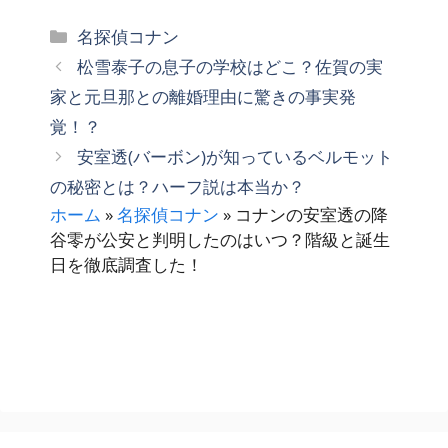
カ
名探偵コナン
テ
松雪泰子の息子の学校はどこ？佐賀の実
ゴ
家と元旦那との離婚理由に驚きの事実発
リ
覚！？
ー
安室透(バーボン)が知っているベルモット
の秘密とは？ハーフ説は本当か？
ホーム
»
名探偵コナン
»
コナンの安室透の降
谷零が公安と判明したのはいつ？階級と誕生
日を徹底調査した！