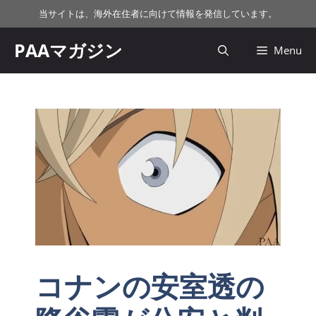
コ
当サイトは、海外在住者に向けて情報を発信しています。
ン
テ
PAAマガジン
Menu
ン
ツ
へ
ス
キ
ッ
プ
コナンの安室透の