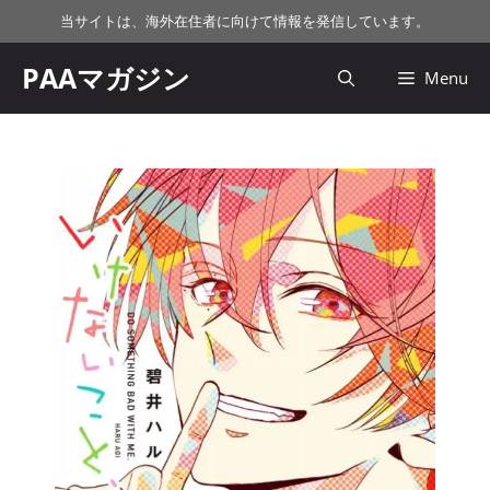
コ
当サイトは、海外在住者に向けて情報を発信しています。
ン
テ
PAAマガジン
Menu
ン
ツ
へ
ス
キ
ッ
プ