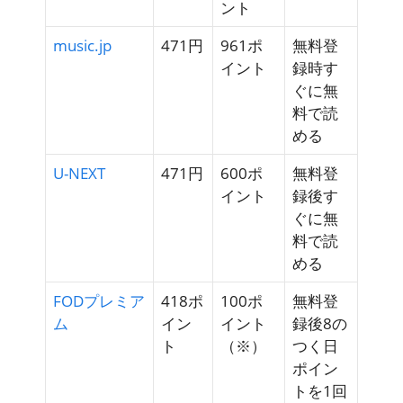
ント
music.jp
471円
961ポ
無料登
イント
録時す
ぐに
無
料で読
める
U-NEXT
471円
600ポ
無料登
イント
録後す
ぐに
無
料で読
める
FODプレミア
418ポ
100ポ
無料登
ム
イン
イント
録後8の
ト
（※）
つく日
ポイン
トを1回